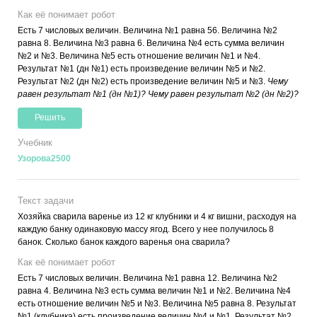
Как её понимает робот
Есть 7 числовых величин. Величина №1 равна 56. Величина №2
равна 8. Величина №3 равна 6. Величина №4 есть сумма величин
№2 и №3. Величина №5 есть отношение величин №1 и №4.
Результат №1 (дн №1) есть произведение величин №5 и №2.
Результат №2 (дн №2) есть произведение величин №5 и №3.
Чему
равен результат №1 (дн №1)? Чему равен результат №2 (дн №2)?
Решить
Учебник
Узорова2500
Текст задачи
Хозяйка сварила варенье из 12 кг клубники и 4 кг вишни, расходуя на
каждую банку одинаковую массу ягод. Всего у нее получилось 8
банок. Сколько банок каждого варенья она сварила?
Как её понимает робот
Есть 7 числовых величин. Величина №1 равна 12. Величина №2
равна 4. Величина №3 есть сумма величин №1 и №2. Величина №4
есть отношение величин №5 и №3. Величина №5 равна 8. Результат
№1 (клубника) есть произведение величин №4 и №1. Результат №2