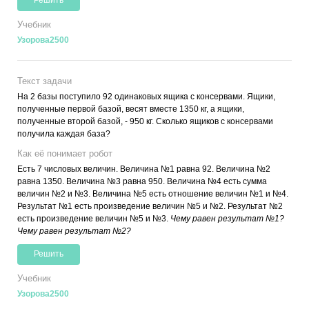
Решить
Учебник
Узорова2500
Текст задачи
На 2 базы поступило 92 одинаковых ящика с консервами. Ящики,
полученные первой базой, весят вместе 1350 кг, а ящики,
полученные второй базой, - 950 кг. Сколько ящиков с консервами
получила каждая база?
Как её понимает робот
Есть 7 числовых величин. Величина №1 равна 92. Величина №2
равна 1350. Величина №3 равна 950. Величина №4 есть сумма
величин №2 и №3. Величина №5 есть отношение величин №1 и №4.
Результат №1 есть произведение величин №5 и №2. Результат №2
есть произведение величин №5 и №3.
Чему равен результат №1?
Чему равен результат №2?
Решить
Учебник
Узорова2500