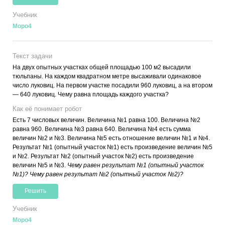
Учебник
Моро4
Текст задачи
На двух опытных участках общей площадью 100 м2 высадили
тюльпаны. На каждом квадратном метре высаживали одинаковое
число луковиц. На первом участке посадили 960 луковиц, а на втором
— 640 луковиц. Чему равна площадь каждого участка?
Как её понимает робот
Есть 7 числовых величин. Величина №1 равна 100. Величина №2
равна 960. Величина №3 равна 640. Величина №4 есть сумма
величин №2 и №3. Величина №5 есть отношение величин №1 и №4.
Результат №1 (опытный участок №1) есть произведение величин №5
и №2. Результат №2 (опытный участок №2) есть произведение
величин №5 и №3.
Чему равен результат №1 (опытный участок
№1)? Чему равен результат №2 (опытный участок №2)?
Решить
Учебник
Моро4