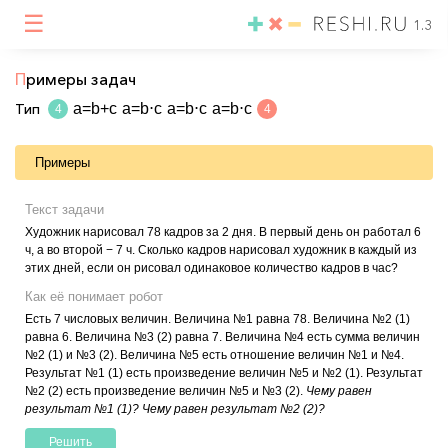
☰
1.3
П
римеры задач
Тип
a=b+c
a=b⋅c
a=b⋅c
a=b⋅c
4
4
Примеры
Текст задачи
Художник нарисовал 78 кадров за 2 дня. В первый день он работал 6
ч, а во второй − 7 ч. Сколько кадров нарисовал художник в каждый из
этих дней, если он рисовал одинаковое количество кадров в час?
Как её понимает робот
Есть 7 числовых величин. Величина №1 равна 78. Величина №2 (1)
равна 6. Величина №3 (2) равна 7. Величина №4 есть сумма величин
№2 (1) и №3 (2). Величина №5 есть отношение величин №1 и №4.
Результат №1 (1) есть произведение величин №5 и №2 (1). Результат
№2 (2) есть произведение величин №5 и №3 (2).
Чему равен
результат №1 (1)? Чему равен результат №2 (2)?
Решить