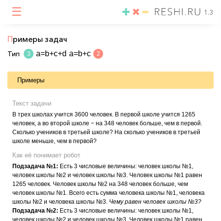
☰
1.3
П
римеры задач
Тип
a=b+c+d
a=b+c
3
2
Примеры
Текст задачи
В трех школах учится 3600 человек. В первой школе учится 1265
человек, а во второй школе − на 348 человек больше, чем в первой.
Сколько учеников в третьей школе? На сколько учеников в третьей
школе меньше, чем в первой?
Как её понимает робот
Подзадача №1:
Есть 3 числовые величины: человек школы №1,
человек школы №2 и человек школы №3. Человек школы №1 равен
1265 человек. Человек школы №2 на 348 человек больше, чем
человек школы №1. Всего есть сумма человека школы №1, человека
школы №2 и человека школы №3.
Чему равен человек школы №3?
Подзадача №2:
Есть 3 числовые величины: человек школы №1,
человек школы №2 и человек школы №3. Человек школы №1 равен