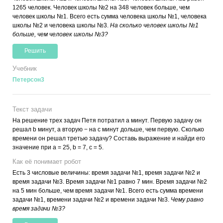
1265 человек. Человек школы №2 на 348 человек больше, чем
человек школы №1. Всего есть сумма человека школы №1, человека
школы №2 и человека школы №3.
На сколько человек школы №1
больше, чем человек школы №3?
Решить
Учебник
Петерсон3
Текст задачи
На решение трех задач Петя потратил a минут. Первую задачу он
решал b минут, а вторую − на c минут дольше, чем первую. Сколько
времени он решал третью задачу? Составь выражение и найди его
значение при a = 25, b = 7, c = 5.
Как её понимает робот
Есть 3 числовые величины: время задачи №1, время задачи №2 и
время задачи №3. Время задачи №1 равно 7 мин. Время задачи №2
на 5 мин больше, чем время задачи №1. Всего есть сумма времени
задачи №1, времени задачи №2 и времени задачи №3.
Чему равно
время задачи №3?