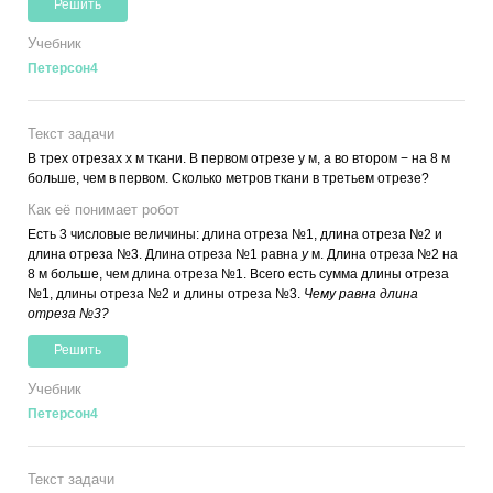
Решить
Учебник
Петерсон4
Текст задачи
В трех отрезах x м ткани. В первом отрезе y м, а во втором − на 8 м
больше, чем в первом. Сколько метров ткани в третьем отрезе?
Как её понимает робот
Есть 3 числовые величины: длина отреза №1, длина отреза №2 и
длина отреза №3. Длина отреза №1 равна
y
м. Длина отреза №2 на
8 м больше, чем длина отреза №1. Всего есть сумма длины отреза
№1, длины отреза №2 и длины отреза №3.
Чему равна длина
отреза №3?
Решить
Учебник
Петерсон4
Текст задачи