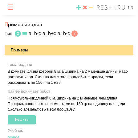
☰
1.3
П
римеры задач
Тип
a=b⋅c
a=b+c
a=b⋅c
3
3
Примеры
Текст задачи
В комнате, длина которой 8 м, а ширина на 2 м меньше длины, надо
покрасить пол. Сколько для этого понадобится краски, если
расходовать по 150 г на 1 м2?
Как её понимает робот
Прямоугольник длиной 8 м. Ширина на 2 м меньше, чем длина.
Площадь заполняется элементами по 150 гр на единицу площади.
Сколько элементов на всю площадь?
Решить
Учебник
Моро4