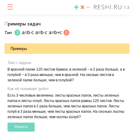
☰
1.3
П
римеры задач
Тип
a=b⋅c
a=b⋅c
a=b+c
3
2
Примеры
Текст задачи
В красной папке 120 листов бумаги, в зеленой − в 2 раза больше, а в
голубой − в 3 раза меньше, чем в красной. На сколько листов в
зеленой папке больше, чем в голубой?
Как её понимает робот
Есть 3 числовые величины: листы красных папок, листы зеленых
папок и листы голуб. Листы красных папок равны 120 листов. Листы
зеленых папок в 2 раза больше, чем листы красных папок. Листы
голуб в 3 раза меньше, чем листы красных папок.
На сколько листы
зеленых папок больше, чем листы голуб?
Решить