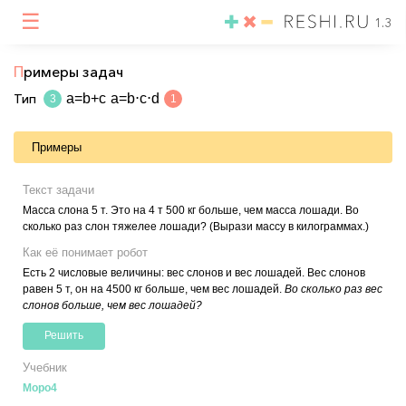
☰
1.3
П
римеры задач
Тип
a=b+c
a=b⋅c⋅d
3
1
Примеры
Текст задачи
Масса слона 5 т. Это на 4 т 500 кг больше, чем масса лошади. Во
сколько раз слон тяжелее лошади? (Вырази массу в килограммах.)
Как её понимает робот
Есть 2 числовые величины: вес слонов и вес лошадей. Вес слонов
равен 5 т, он на 4500 кг больше, чем вес лошадей.
Во сколько раз вес
слонов больше, чем вес лошадей?
Решить
Учебник
Моро4