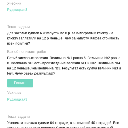
Учебник
Рудницкая3
Текст задачи
Для засолки купили 6 кг капусты по 8 р. за килограмм и клюкву. За
клюкву заплатили на 12 р меньше , чем за капусту. Какова стоимость
всей покупки?
Как её понимает робот
Есть 5 числовых величин. Величина №1 равна 6. Величина №2 равна
8. Величина №3 есть произведение величин №1 и №2. Величина №4
на 12 меньше, чем величина №3. Результат есть сумма величин №3 и
№4.
Чему равен результат?
Решить
Учебник
Рудницкая3
Текст задачи
Ученикам сначала купили 64 тетради, а затем ещё 40 тетрадей. Все