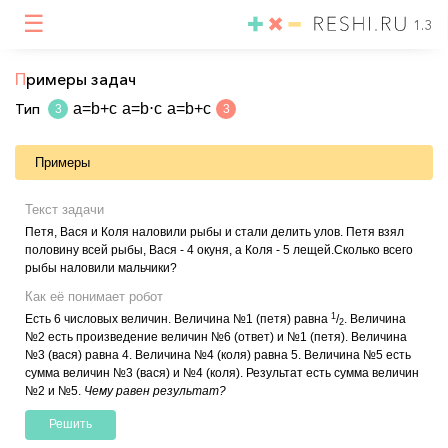
☰
1.3
П
римеры задач
Тип
a=b+c
a=b⋅c
a=b+c
3
3
Примеры
Текст задачи
Петя, Вася и Коля наловили рыбы и стали делить улов. Петя взял
половину всей рыбы, Вася - 4 окуня, а Коля - 5 лещей.Сколько всего
рыбы наловили мальчики?
Как её понимает робот
1
Есть 6 числовых величин. Величина №1 (петя) равна
/
. Величина
2
№2 есть произведение величин №6 (ответ) и №1 (петя). Величина
№3 (вася) равна 4. Величина №4 (коля) равна 5. Величина №5 есть
сумма величин №3 (вася) и №4 (коля). Результат есть сумма величин
№2 и №5.
Чему равен результат?
Решить