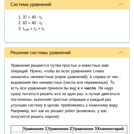
Система уравнений
37 = 40 ⋅ t
1
83 = 40 ⋅ t
2
t
= t
+ t
сум
1
2
Решение системы уравнений
Уравнения решаются путём простых и известных вам
операций. Нужно, чтобы во всех уравнениях слева
оказались неизвестные (корни уравнений), а справа от них -
выражения без неизвестных (числа или переменные). То
есть все уравнения приняли бы вид
x = число
. Не надо
сразу пытаться решить всё за один раз, а лучше двигаться
постепенно, выполняя простые операции и каждый раз
улучшая систему в целом, приближаясь к конечному виду.
Например, вот как их решает робот (возможно, у вас
получится решить короче):
Уравнение 1
Уравнение 2
Уравнение 3
Комментарий