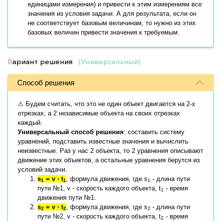
единицами измерения) и привести к этим измерениям все
значения из условия задачи. А для результата, если он
не соответствует базовым величинам, то нужно из этих
базовых величин привести значения к требуемым.
В
ариант решения
(Универсальный)
Способ решения
⚠ Будем считать, что это не один объект двигается на 2-х
отрезках, а 2 независимые объекта на своих отрезках
каждый.
Универсальный способ решения
: составить систему
уравнений, подставить известные значения и вычислить
неизвестные. Раз у нас 2 объекта, то 2 уравнения описывают
движение этих объектов, а остальные уравнения берутся из
условий задачи.
s
= v ⋅ t
, формула движения, где s
- длина пути
1
1
1
пути №1, v - скорость каждого объекта, t
- время
1
движения пути №1.
s
= v ⋅ t
, формула движения, где s
- длина пути
2
2
2
пути №2, v - скорость каждого объекта, t
- время
2