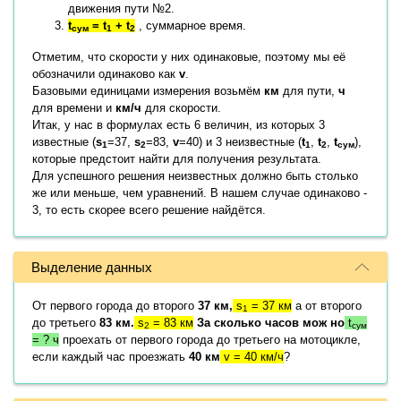
движения пути №2.
t
=
t
+
t
, суммарное время.
сум
1
2
Отметим, что скорости у них одинаковые, поэтому мы её
обозначили одинаково как
v
.
Базовыми единицами измерения возьмём
км
для пути,
ч
для времени и
км/ч
для скорости.
Итак, у нас в формулах есть 6 величин, из которых 3
известные (
s
=37,
s
=83,
v
=40) и 3 неизвестные (
t
,
t
,
t
),
1
2
1
2
сум
которые предстоит найти для получения результата.
Для успешного решения неизвестных должно быть столько
же или меньше, чем уравнений. В нашем случае одинаково -
3, то есть скорее всего решение найдётся.
Выделение данных
От первого города до второго
37 км,
s
= 37 км
а от второго
1
до третьего
83 км.
s
= 83 км
За сколько часов мож но
t
2
сум
= ? ч
проехать от первого города до третьего на мотоцикле,
если каждый час проезжать
40 км
v = 40 км/ч
?