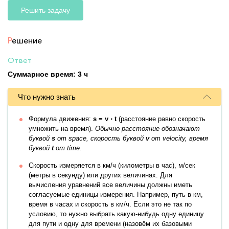
Решить задачу
Р
ешение
Ответ
Суммарное время: 3 ч
Что нужно знать
Формула движения:
s = v ⋅ t
(расстояние равно скорость
умножить на время).
Обычно расстояние обозначают
буквой
s
от space, скорость буквой
v
от velocity, время
буквой
t
от time.
Скорость измеряется в км/ч (километры в час), м/сек
(метры в секунду) или других величинах. Для
вычисления уравнений все величины должны иметь
согласуемые единицы измерения. Например, путь в км,
время в часах и скорость в км/ч. Если это не так по
условию, то нужно выбрать какую-нибудь одну единицу
для пути и одну для времени (назовём их базовыми