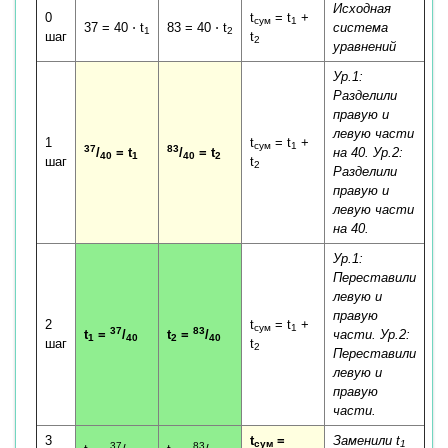
Исходная
0
t
= t
+
сум
1
37 = 40 ⋅ t
83 = 40 ⋅ t
система
1
2
шаг
t
2
уравнений
Ур.1:
Разделили
правую и
левую части
1
t
= t
+
сум
1
37
83
/
= t
/
= t
на 40. Ур.2:
40
1
40
2
шаг
t
2
Разделили
правую и
левую части
на 40.
Ур.1:
Переставили
левую и
правую
2
t
= t
+
сум
1
37
83
t
=
/
t
=
/
части. Ур.2:
1
40
2
40
шаг
t
2
Переставили
левую и
правую
части.
3
t
=
Заменили t
сум
1
37
83