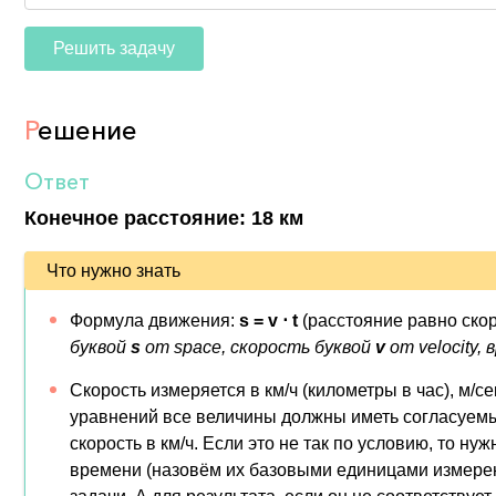
Решить задачу
Р
ешение
Ответ
Конечное расстояние: 18 км
Что нужно знать
Формула движения:
s = v ⋅ t
(расстояние равно ско
буквой
s
от space, скорость буквой
v
от velocity,
Скорость измеряется в км/ч (километры в час), м/с
уравнений все величины должны иметь согласуемые
скорость в км/ч. Если это не так по условию, то н
времени (назовём их базовыми единицами измерени