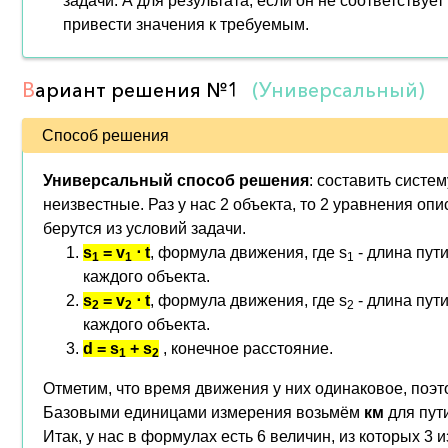
задачи. А для результата, если он не соответствуе
привести значения к требуемым.
В
ариант решения
№1
(Универсальный)
Способ решения
Универсальный способ решения
: составить систе
неизвестные. Раз у нас 2 объекта, то 2 уравнения о
берутся из условий задачи.
s
= v
⋅ t
, формула движения, где s
- длина пути
1
1
1
каждого объекта.
s
= v
⋅ t
, формула движения, где s
- длина пути
2
2
2
каждого объекта.
d
=
s
+
s
, конечное расстояние.
1
2
Отметим, что время движения у них одинаковое, поэ
Базовыми единицами измерения возьмём
км
для пут
Итак, у нас в формулах есть 6 величин, из которых 3 