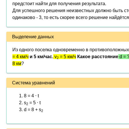
предстоит найти для получения результата.
Для успешного решения неизвестных должно быть ст
одинаково - 3, то есть скорее всего решение найдётся
Выделение данных
Из одного поселка одновременно в противоположных
= 4 км/ч
и 5 км/час.
v
= 5 км/ч
Какое расстояние
d = 
2
8 км
?
Система уравнений
8 = 4 ⋅ t
s
= 5 ⋅ t
2
d = 8 + s
2