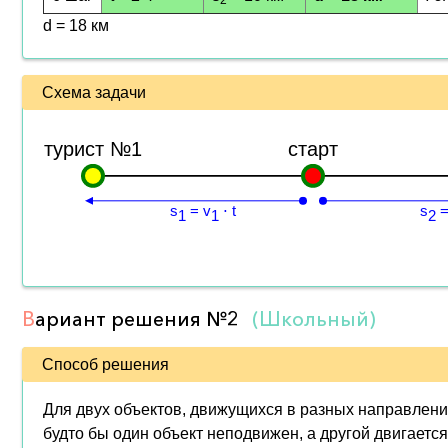
2
d = 18 км
Схема задачи
турист №1
старт
s
= v
⋅ t
s
=
1
1
2
В
ариант решения
№2
(Школьный)
Способ решения
Для двух объектов, движущихся в разных направлениях
будто бы один объект неподвижен, а другой двигаетс