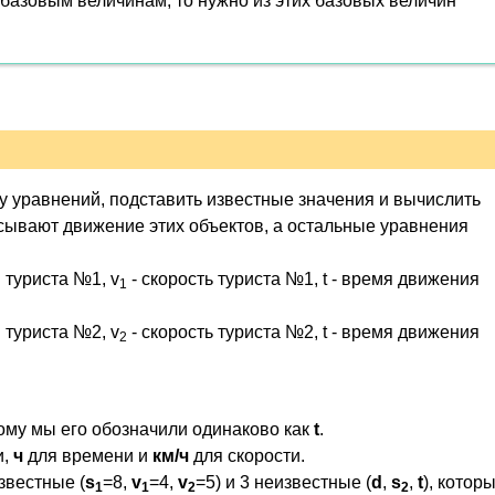
т базовым величинам, то нужно из этих базовых величин
му уравнений, подставить известные значения и вычислить
писывают движение этих объектов, а остальные уравнения
 туриста №1, v
- скорость туриста №1, t - время движения
1
 туриста №2, v
- скорость туриста №2, t - время движения
2
тому мы его обозначили одинаково как
t
.
и,
ч
для времени и
км/ч
для скорости.
известные (
s
=8,
v
=4,
v
=5) и 3 неизвестные (
d
,
s
,
t
), котор
1
1
2
2