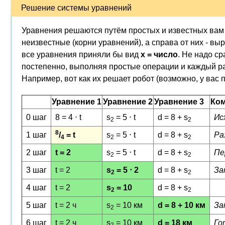
Решение системы уравнений
Уравнения решаются путём простых и известных вам 
неизвестные (корни уравнений), а справа от них - вы
все уравнения приняли бы вид
x = число
. Не надо ср
постепенно, выполняя простые операции и каждый ра
Например, вот как их решает робот (возможно, у вас 
Уравнение 1
Уравнение 2
Уравнение 3
Ко
0 шаг
8 = 4 ⋅ t
s
= 5 ⋅ t
d = 8 + s
Ис
2
2
8
1 шаг
/
= t
s
= 5 ⋅ t
d = 8 + s
Ра
4
2
2
2 шаг
t = 2
s
= 5 ⋅ t
d = 8 + s
Пе
2
2
3 шаг
t = 2
s
= 5 ⋅ 2
d = 8 + s
За
2
2
4 шаг
t = 2
s
= 10
d = 8 + s
2
2
5 шаг
t = 2 ч
s
= 10 км
d = 8 + 10 км
За
2
6 шаг
t = 2 ч
s
= 10 км
d = 18 км
Го