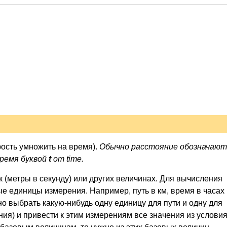
рость умножить на время).
Обычно расстояние обозначают
 время буквой
t
от time.
ек (метры в секунду) или других величинах. Для вычисления
 единицы измерения. Например, путь в км, время в часах 
ужно выбрать какую-нибудь одну единицу для пути и одну для
я) и привести к этим измерениям все значения из услови