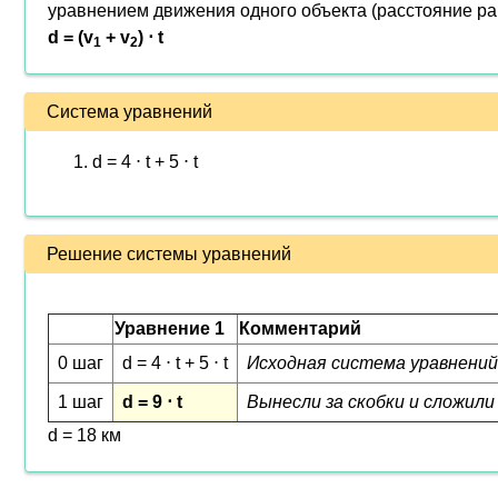
уравнением движения одного объекта (расстояние ра
d = (v
+ v
) ⋅ t
1
2
Система уравнений
d = 4 ⋅ t + 5 ⋅ t
Решение системы уравнений
Уравнение 1
Комментарий
0 шаг
d = 4 ⋅ t + 5 ⋅ t
Исходная система уравнений
1 шаг
d = 9 ⋅ t
Вынесли за скобки и сложили чи
d = 18 км