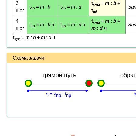
3
t
=
m
:
b
+
сум
t
=
m
:
b
t
=
m
:
d
Зам
пр
об
шаг
t
об
4
t
=
m
:
b
+
сум
t
=
m
:
b
ч
t
=
m
:
d
ч
Зам
пр
об
шаг
m
:
d
ч
t
=
m
:
b
+
m
:
d
ч
сум
Схема задачи
прямой путь
обрат
s = v
⋅ t
s
пр
пр