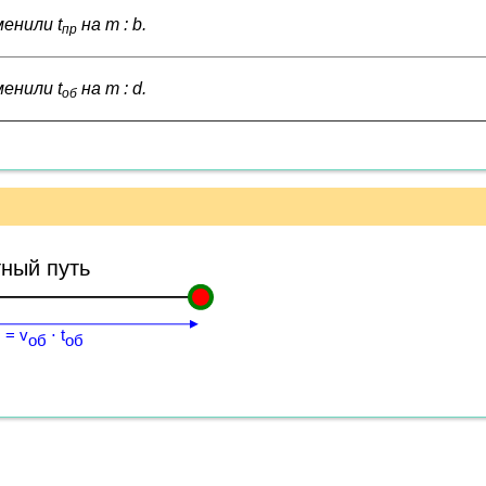
енили t
на
m
:
b
.
пр
енили t
на
m
:
d
.
об
ный путь
 = v
⋅ t
об
об