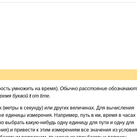
рость умножить на время).
Обычно расстояние обозначают
 время буквой
t
от time.
ек (метры в секунду) или других величинах. Для вычисления
 единицы измерения. Например, путь в км, время в часах 
ужно выбрать какую-нибудь одну единицу для пути и одну для
я) и привести к этим измерениям все значения из услови