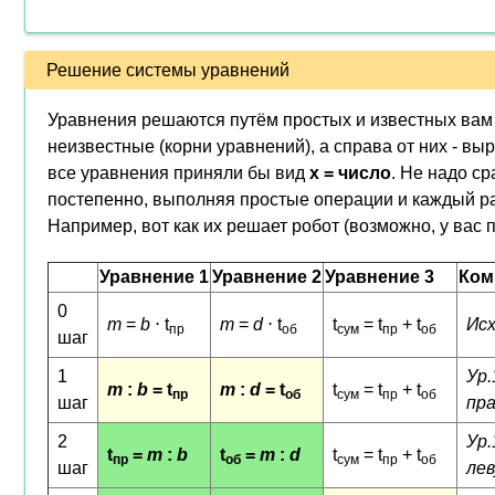
Решение системы уравнений
Уравнения решаются путём простых и известных вам 
неизвестные (корни уравнений), а справа от них - вы
все уравнения приняли бы вид
x = число
. Не надо ср
постепенно, выполняя простые операции и каждый ра
Например, вот как их решает робот (возможно, у вас 
Уравнение 1
Уравнение 2
Уравнение 3
Ком
0
m
=
b
⋅ t
m
=
d
⋅ t
t
= t
+ t
Ис
пр
об
сум
пр
об
шаг
1
Ур.
m
:
b
= t
m
:
d
= t
t
= t
+ t
пр
об
сум
пр
об
шаг
пра
2
Ур.
t
=
m
:
b
t
=
m
:
d
t
= t
+ t
пр
об
сум
пр
об
шаг
лев