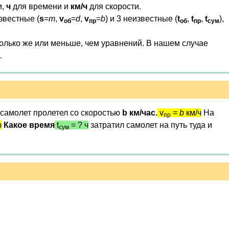
и,
ч
для времени и
км/ч
для скорости.
известные (
s
=
m
,
v
=
d
,
v
=
b
) и 3 неизвестные (
t
,
t
,
t
),
об
пр
об
пр
сум
олько же или меньше, чем уравнений. В нашем случае
.
самолет пролетел со скоростью
b км/час.
v
=
b
км/ч
На
пр
ч
Какое время
t
= ? ч
затратил самолет на путь туда и
сум