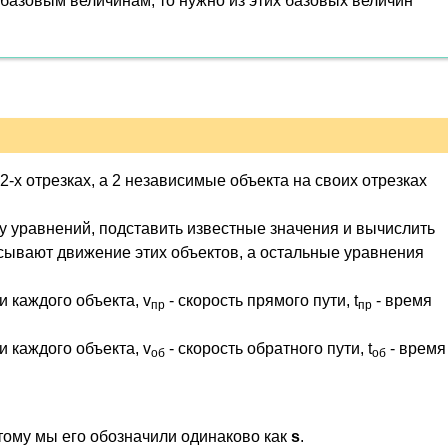
т базовым величинам, то нужно из этих базовых величин
 2-х отрезках, а 2 независимые объекта на своих отрезках
му уравнений, подставить известные значения и вычислить
писывают движение этих объектов, а остальные уравнения
и каждого объекта, v
- скорость прямого пути, t
- время
пр
пр
и каждого объекта, v
- скорость обратного пути, t
- время
об
об
тому мы его обозначили одинаково как
s
.