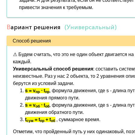
задачи. А для результата, если он не соответствуе
привести значения к требуемым.
В
ариант решения
(Универсальный)
Способ решения
⚠ Будем считать, что это не один объект двигается на
каждый.
Универсальный способ решения
: составить систе
неизвестные. Раз у нас 2 объекта, то 2 уравнения о
берутся из условий задачи.
s = v
⋅ t
, формула движения, где s - длина пут
пр
пр
движения прямого пути.
s = v
⋅ t
, формула движения, где s - длина пут
об
об
движения обратного пути.
t
=
t
+
t
, суммарное время.
сум
пр
об
Отметим, что пройденный путь у них одинаковый, поэ