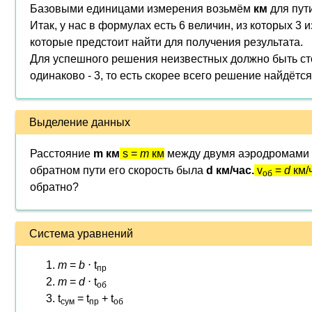
Базовыми единицами измерения возьмём
км
для пут
Итак, у нас в формулах есть 6 величин, из которых 3 
которые предстоит найти для получения результата.
Для успешного решения неизвестных должно быть ст
одинаково - 3, то есть скорее всего решение найдётся
Выделение данных
Расстояние
m км
s =
m
км
между двумя аэродромами 
обратном пути его скорость была
d км/час.
v
=
d
км/
об
обратно?
Система уравнений
m
=
b
⋅ t
пр
m
=
d
⋅ t
об
t
= t
+ t
сум
пр
об