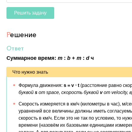
Решить задачу
Р
ешение
Ответ
Суммарное время:
m
:
b
+
m
:
d
ч
Что нужно знать
Формула движения:
s = v ⋅ t
(расстояние равно ско
буквой
s
от space, скорость буквой
v
от velocity,
Скорость измеряется в км/ч (километры в час), м/с
уравнений все величины должны иметь согласуемые
скорость в км/ч. Если это не так по условию, то н
времени (назовём их базовыми единицами измерени