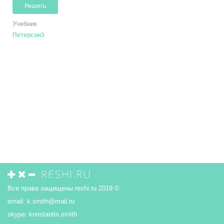
Решить
Учебник
Петерсон3
Все права защищены reshi.ru 2019 ©
email:
k.smith@mail.ru
skype:
konstantin.smith