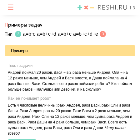
☰
1.3
П
римеры задач
Тип
a=b⋅c
a=b+c+d
a=b+c
a=b+c+d+e
3
3
Примеры
Текст задачи
Андрей поймал 20 раков, Вася − в 2 раза меньше Андрея, Оля − на
12 раков меньше, чем Андрей и Вася вместе, а Даша поймала на 4
рака больше Васи. Сколько всего раков поймали ребята? Кто поймал
больше раков − мальчики или девочки, и на сколько?
Как её понимает робот
Есть 4 числовые величины: раки Андрея, раки Васи, раки Оли и раки
Даши. Раки Андрея равны 20 раков. Раки Васи в 2 раза меньше, чем
раки Андрея. Раки Оли на 12 раков меньше, чем сумма рака Андрея и
рака Васи. Раки Даши на 4 рака больше, чем раки Васи. Всего есть
сумма рака Андрея, рака Васи, рака Оли и рака Даши.
Чему равно
всего?