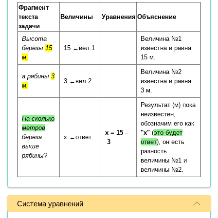
Фрагмент
текста
Величины
Уравнения
Объяснение
задачи
Высота
Величина №1
берёзы
15
15 ←вел.1
известна и равна
м,
15 м.
Величина №2
а рябины
3
3 ←вел.2
известна и равна
м.
3 м.
Результат (м) пока
неизвестен,
На сколько
обозначим его как
метров
x
=
15
–
"x"
(
это будет
берёза
x ←ответ
3
ответ
), он есть
выше
разность
рябины?
величины №1 и
величины №2.
Система уравнений