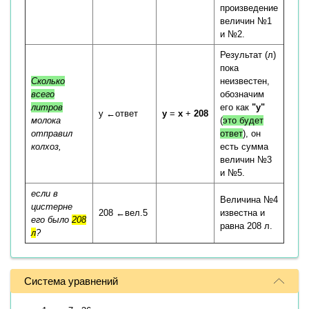
произведение
величин №1
и №2.
Результат (л)
пока
Сколько
неизвестен,
всего
обозначим
литров
его как
"y"
y ←ответ
y
=
x
+
208
молока
(
это будет
отправил
ответ
), он
колхоз,
есть сумма
величин №3
и №5.
если в
Величина №4
цистерне
208 ←вел.5
известна и
его было
208
равна 208 л.
л
?
Система уравнений