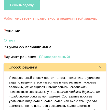
Решить задачу
Робот не уверен в правильности решения этой задачи.
Р
ешение
Ответ
? Сумма 2-х величин: 460 л
В
ариант решения
(Универсальный)
Способ решения
Универсальный способ состоит в том, чтобы читать условие
задачи, выделять все известные и неизвестные числовые
величины, относящиеся к вычислениям, обозначать
неизвестные значками x, y, z ... (
можно любыми другими, но
традиционно используют такие
). Составлять простые
уравнения вида a=b+c, a=b-c, a=b⋅c или a=b:c там, где это
возможно, но не пытаться составлять более сложные