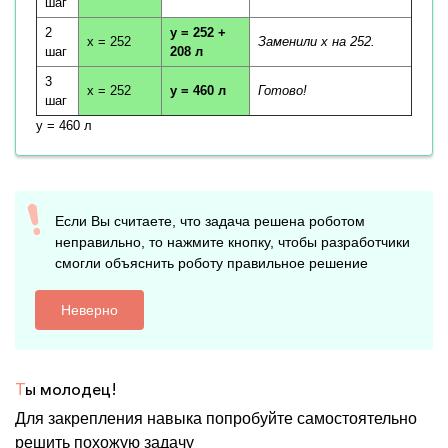
шаг
2
y = 252 +
x = 252
Заменили x на 252.
шаг
208 л
3
x = 252
y = 460 л
Готово!
шаг
y = 460 л
Если Вы считаете, что задача решена роботом
неправильно, то нажмите кнопку, чтобы разработчики
смогли объяснить роботу правильное решение
Неверно
Т
ы молодец!
Для закрепления навыка попробуйте самостоятельно
решить похожую задачу