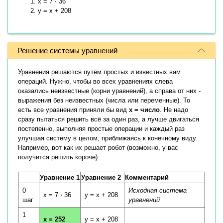
x = 7 ⋅ 36
y = x + 208
Решение системы уравнений
Уравнения решаются путём простых и известных вам
операций. Нужно, чтобы во всех уравнениях слева
оказались неизвестные (корни уравнений), а справа от них -
выражения без неизвестных (числа или переменные). То
есть все уравнения приняли бы вид
x = число
. Не надо
сразу пытаться решить всё за один раз, а лучше двигаться
постепенно, выполняя простые операции и каждый раз
улучшая систему в целом, приближаясь к конечному виду.
Например, вот как их решает робот (возможно, у вас
получится решить короче):
Уравнение 1
Уравнение 2
Комментарий
0
Исходная система
x = 7 ⋅ 36
y = x + 208
шаг
уравнений
1
x = 252
y = x + 208