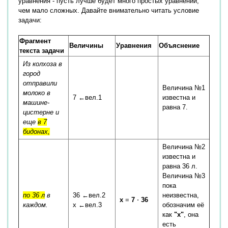
уравнения - пусть лучше будет много простых уравнений,
чем мало сложных. Давайте внимательно читать условие
задачи:
Фрагмент
Величины
Уравнения
Объяснение
текста задачи
Из колхоза в
город
отправили
Величина №1
молоко в
7 ←вел.1
известна и
машине-
равна 7.
цистерне и
еще
в 7
бидонах,
Величина №2
известна и
равна 36 л.
Величина №3
пока
по 36 л
в
36 ←вел.2
неизвестна,
x
=
7
⋅
36
каждом.
x ←вел.3
обозначим её
как
"x"
, она
есть