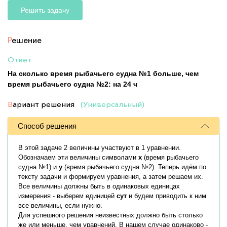
Решить задачу
Р
ешение
Ответ
На сколько время рыбачьего судна №1 больше, чем
время рыбачьего судна №2: на 24 ч
В
ариант решения
(Универсальный)
Способ решения
В этой задаче 2 величины участвуют в 1 уравнении.
Обозначаем эти величины символами
x
(время рыбачьего
судна №1) и
y
(время рыбачьего судна №2). Теперь идём по
тексту задачи и формируем уравнения, а затем решаем их.
Все величины должны быть в одинаковых единицах
измерения - выберем единицей
сут
и будем приводить к ним
все величины, если нужно.
Для успешного решения неизвестных должно быть столько
же или меньше, чем уравнений. В нашем случае одинаково -