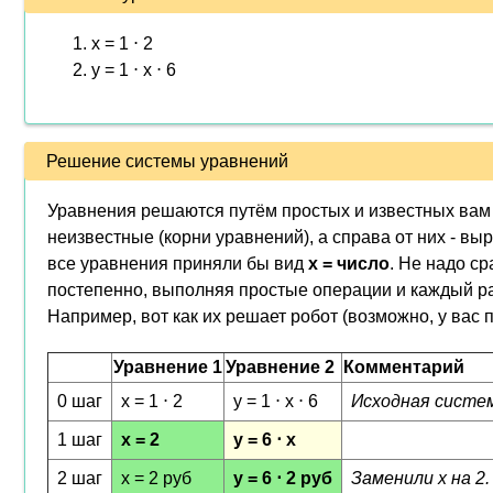
x = 1 ⋅ 2
y = 1 ⋅ x ⋅ 6
Решение системы уравнений
Уравнения решаются путём простых и известных вам 
неизвестные (корни уравнений), а справа от них - вы
все уравнения приняли бы вид
x = число
. Не надо ср
постепенно, выполняя простые операции и каждый ра
Например, вот как их решает робот (возможно, у вас 
Уравнение 1
Уравнение 2
Комментарий
0 шаг
x = 1 ⋅ 2
y = 1 ⋅ x ⋅ 6
Исходная систе
1 шаг
x = 2
y = 6 ⋅ x
2 шаг
x = 2 руб
y = 6 ⋅ 2 руб
Заменили x на 2.