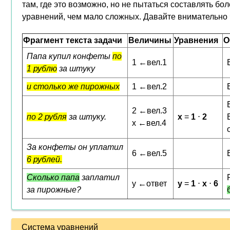
там, где это возможно, но не пытаться составлять бо
уравнений, чем мало сложных. Давайте внимательно 
Фрагмент текста задачи
Величины
Уравнения
О
Папа купил конфеты
по
1 ←вел.1
1 рублю
за штуку
и столько же пирожных
1 ←вел.2
2 ←вел.3
по 2 рубля
за штуку.
x
=
1
⋅
2
x ←вел.4
За конфеты он уплатил
6 ←вел.5
6 рублей.
Сколько папа
заплатил
y ←ответ
y
=
1
⋅
x
⋅
6
за пирожные?
Система уравнений