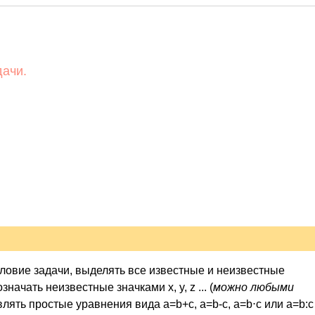
дачи.
словие задачи, выделять все известные и неизвестные
чать неизвестные значками x, y, z ... (
можно любыми
влять простые уравнения вида a=b+c, a=b-c, a=b⋅c или a=b:c