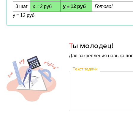
3 шаг
x = 2 руб
y = 12 руб
Готово!
y = 12 руб
Т
ы молодец!
Для закрепления навыка по
Текст задачи