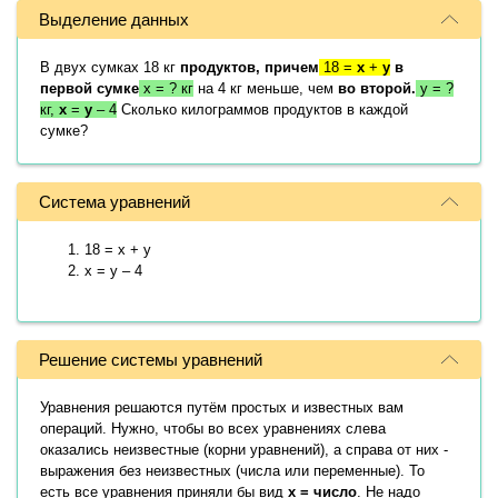
Выделение данных
В двух сумках 18 кг
продуктов, причем
18 =
x
+
y
в
первой сумке
x = ? кг
на 4 кг меньше, чем
во второй.
y = ?
кг,
x
=
y
– 4
Сколько килограммов продуктов в каждой
сумке?
Система уравнений
18 = x + y
x = y – 4
Решение системы уравнений
Уравнения решаются путём простых и известных вам
операций. Нужно, чтобы во всех уравнениях слева
оказались неизвестные (корни уравнений), а справа от них -
выражения без неизвестных (числа или переменные). То
есть все уравнения приняли бы вид
x = число
. Не надо