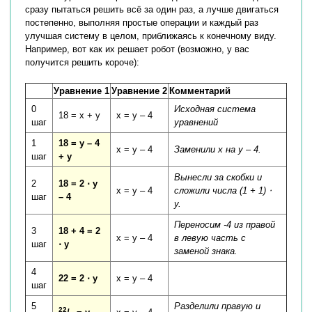
сразу пытаться решить всё за один раз, а лучше двигаться
постепенно, выполняя простые операции и каждый раз
улучшая систему в целом, приближаясь к конечному виду.
Например, вот как их решает робот (возможно, у вас
получится решить короче):
Уравнение 1
Уравнение 2
Комментарий
0
Исходная система
18 = x + y
x = y – 4
шаг
уравнений
1
18 = y – 4
x = y – 4
Заменили x на y – 4.
шаг
+ y
Вынесли за скобки и
2
18 = 2 ⋅ y
x = y – 4
сложили числа (1 + 1) ⋅
шаг
– 4
y.
Переносим -4 из правой
3
18 + 4 = 2
x = y – 4
в левую часть с
шаг
⋅ y
заменой знака.
4
22 = 2 ⋅ y
x = y – 4
шаг
5
Разделили правую и
22