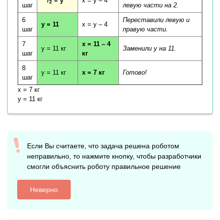
/
= y
x = y – 4
2
шаг
левую части на 2.
6
Переставили левую и
y = 11
x = y – 4
шаг
правую части.
7
x = 11 – 4
y = 11 кг
Заменили y на 11.
шаг
кг
8
y = 11 кг
x = 7 кг
Готово!
шаг
x = 7 кг
y = 11 кг
Если Вы считаете, что задача решена роботом
неправильно, то нажмите кнопку, чтобы разработчики
смогли объяснить роботу правильное решение
Неверно