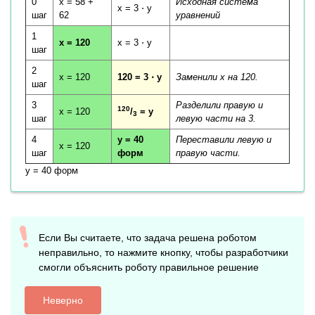
0
x = 58 +
Исходная система
x = 3 ⋅ y
шаг
62
уравнений
1
x = 120
x = 3 ⋅ y
шаг
2
x = 120
120 = 3 ⋅ y
Заменили x на 120.
шаг
3
Разделили правую и
120
x = 120
/
= y
3
шаг
левую части на 3.
4
y = 40
Переставили левую и
x = 120
шаг
форм
правую части.
y = 40 форм
Если Вы считаете, что задача решена роботом
неправильно, то нажмите кнопку, чтобы разработчики
смогли объяснить роботу правильное решение
Неверно