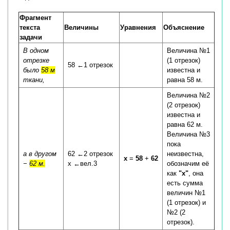
Фрагмент
текста
Величины
Уравнения
Объяснение
задачи
В одном
Величина №1
отрезке
(1 отрезок)
58 ←1 отрезок
было
58 м
известна и
ткани,
равна 58 м.
Величина №2
(2 отрезок)
известна и
равна 62 м.
Величина №3
пока
а в другом
62 ←2 отрезок
неизвестна,
x
=
58
+
62
−
62 м.
x ←вел.3
обозначим её
как
"x"
, она
есть сумма
величин №1
(1 отрезок) и
№2 (2
отрезок).