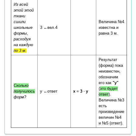
Из всей
этой этой
ткани
сшили
Величина №4
школьные
3 ←вел.4
известна и
формы,
равна 3 м.
расходуя
на каждую
по 3 м.
Результат
(форма) пока
неизвестен,
обозначим
его как
"y"
Сколько
(
это будет
получилось
y ←ответ
x
=
3
⋅
y
ответ
).
форм?
Величина №3
есть
произведение
величин №4
и №5 (ответ).