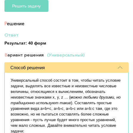
Решить задачу
Р
ешение
Ответ
Результат: 40 форм
В
ариант решения
(Универсальный)
Способ решения
Универсальный способ состоит в том, чтобы читать условие
задачи, выделять все известные и неизвестные числовые
величины, относящиеся к вычислениям, обозначать
неизвестные значками x, y, z ... (
можно любыми другими, но
традиционно используют такие
). Составлять простые
уравнения вида a=b+c, a=b-c, a=b⋅c или a=b:c там, где это
возможно, но не пытаться составлять более сложные
уравнения - пусть лучше будет много простых уравнений,
чем мало сложных. Давайте внимательно читать условие
задачи: