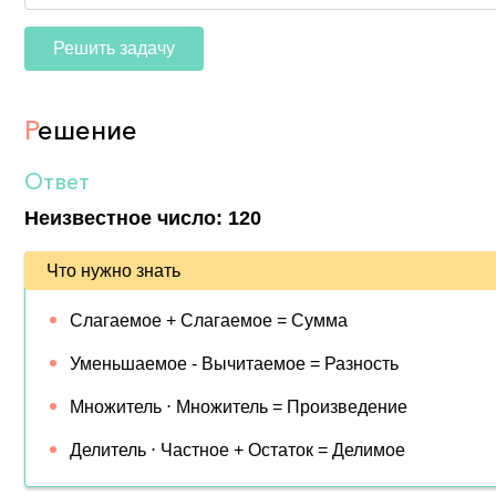
Решить задачу
Р
ешение
Ответ
Неизвестное число: 120
Что нужно знать
Слагаемое + Слагаемое = Сумма
Уменьшаемое - Вычитаемое = Разность
Множитель ⋅ Множитель = Произведение
Делитель ⋅ Частное + Остаток = Делимое