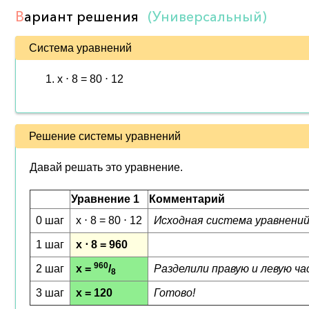
В
ариант решения
(Универсальный)
Система уравнений
x ⋅ 8 = 80 ⋅ 12
Решение системы уравнений
Давай решать это уравнение.
Уравнение 1
Комментарий
0 шаг
x ⋅ 8 = 80 ⋅ 12
Исходная система уравнени
1 шаг
x ⋅ 8 = 960
960
2 шаг
x =
/
Разделили правую и левую ча
8
3 шаг
x = 120
Готово!