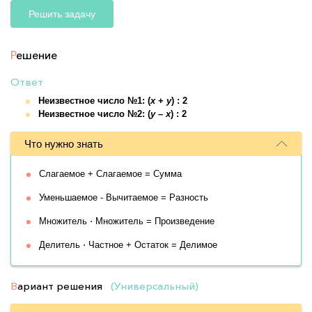
Решить задачу
Р
ешение
Ответ
Неизвестное число №1: (
x
+
y
) : 2
Неизвестное число №2: (
y
–
x
) : 2
Что нужно знать
Слагаемое + Слагаемое = Сумма
Уменьшаемое - Вычитаемое = Разность
Множитель ⋅ Множитель = Произведение
Делитель ⋅ Частное + Остаток = Делимое
В
ариант решения
(Универсальный)