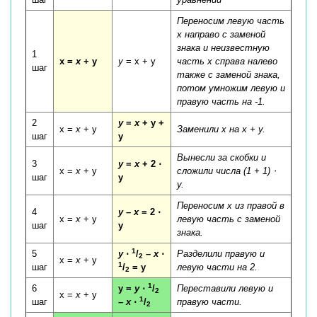
Переносим левую часть
x
направо с заменой
знака и неизвестную
1
x =
x
+ y
y
= x + y
часть x справа налево
шаг
также с заменой знака,
потом умножим левую и
правую часть на -1.
2
y
=
x
+ y +
x =
x
+ y
Заменили x на
x
+ y.
шаг
y
Вынесли за скобки и
3
y
=
x
+ 2 ⋅
x =
x
+ y
сложили числа (1 + 1) ⋅
шаг
y
y.
Переносим
x
из правой в
4
y
–
x
= 2 ⋅
x =
x
+ y
левую часть с заменой
шаг
y
знака.
1
5
y
⋅
/
–
x
⋅
Разделили правую и
2
x =
x
+ y
1
шаг
/
= y
левую части на 2.
2
1
6
y =
y
⋅
/
Переставили левую и
2
x =
x
+ y
1
шаг
–
x
⋅
/
правую части.
2