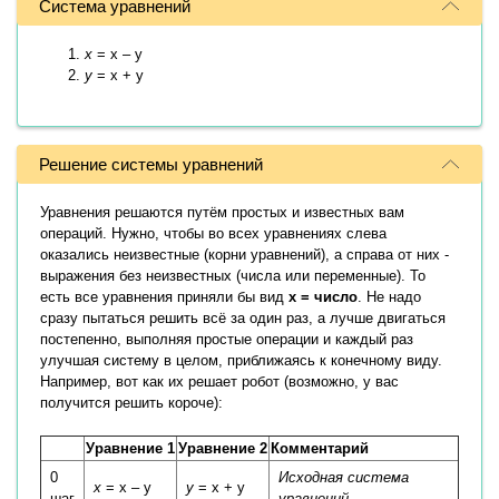
Система уравнений
x
= x – y
y
= x + y
Решение системы уравнений
Уравнения решаются путём простых и известных вам
операций. Нужно, чтобы во всех уравнениях слева
оказались неизвестные (корни уравнений), а справа от них -
выражения без неизвестных (числа или переменные). То
есть все уравнения приняли бы вид
x = число
. Не надо
сразу пытаться решить всё за один раз, а лучше двигаться
постепенно, выполняя простые операции и каждый раз
улучшая систему в целом, приближаясь к конечному виду.
Например, вот как их решает робот (возможно, у вас
получится решить короче):
Уравнение 1
Уравнение 2
Комментарий
0
Исходная система
x
= x – y
y
= x + y
шаг
уравнений