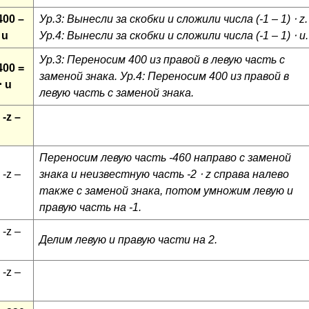
400 –
Ур.3: Вынесли за скобки и сложили числа (-1 – 1) ⋅ z.
 u
Ур.4: Вынесли за скобки и сложили числа (-1 – 1) ⋅ u.
Ур.3: Переносим 400 из правой в левую часть с
400 =
заменой знака. Ур.4: Переносим 400 из правой в
⋅ u
левую часть с заменой знака.
 -z –
Переносим левую часть -460 направо с заменой
 -z –
знака и неизвестную часть -2 ⋅ z справа налево
также с заменой знака, потом умножим левую и
правую часть на -1.
 -z –
Делим левую и правую части на 2.
 -z –