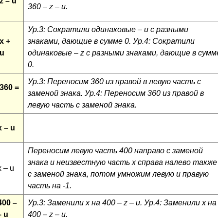
z – u
360 – z – u.
Ур.3: Сократили одинаковые – u с разными
x +
знаками, дающие в сумме 0. Ур.4: Сократили
 u
одинаковые – z с разными знаками, дающие в сумм
0.
Ур.3: Переносим 360 из правой в левую часть с
 360 =
заменой знака. Ур.4: Переносим 360 из правой в
левую часть с заменой знака.
x – u
Переносим левую часть 400 направо с заменой
знака и неизвестную часть x справа налево также
x – u
с заменой знака, потом умножим левую и правую
часть на -1.
400 –
Ур.3: Заменили x на 400 – z – u. Ур.4: Заменили x на
– u
400 – z – u.