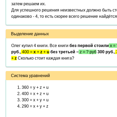
затем решаем их.
Для успешного решения неизвестных должно быть ст
одинаково - 4, то есть скорее всего решение найдётся
Выделение данных
Олег купил 4 книги. Все книги
без первой стоили
x = 
руб.,
400 =
x
+
z
+
u
без третьей −
z = ? руб
300 руб.,
+
z
Сколько стоит каждая книга?
Система уравнений
360 = y + z + u
400 = x + z + u
300 = x + y + u
290 = x + y + z