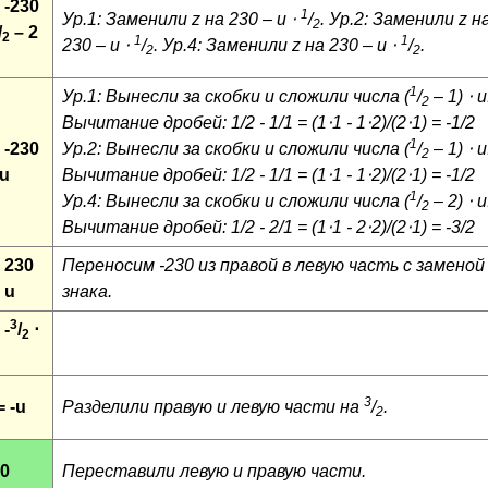
 -230
1
Ур.1: Заменили z на 230 – u ⋅
/
. Ур.2: Заменили z н
2
/
– 2
2
1
1
230 – u ⋅
/
. Ур.4: Заменили z на 230 – u ⋅
/
.
2
2
1
Ур.1: Вынесли за скобки и сложили числа (
/
– 1) ⋅ u
2
Вычитание дробей: 1/2 - 1/1 = (1⋅1 - 1⋅2)/(2⋅1) = -1/2
1
 -230
Ур.2: Вынесли за скобки и сложили числа (
/
– 1) ⋅ u
2
 u
Вычитание дробей: 1/2 - 1/1 = (1⋅1 - 1⋅2)/(2⋅1) = -1/2
1
Ур.4: Вынесли за скобки и сложили числа (
/
– 2) ⋅ u
2
Вычитание дробей: 1/2 - 2/1 = (1⋅1 - 2⋅2)/(2⋅1) = -3/2
+ 230
Переносим -230 из правой в левую часть с заменой
 u
знака.
3
 -
/
⋅
2
3
 -u
Разделили правую и левую части на
/
.
2
60
Переставили левую и правую части.