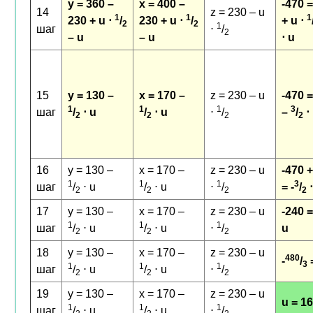
y = 360 –
x = 400 –
-470 =
14
z = 230 – u
1
1
1
230 + u ⋅
/
230 + u ⋅
/
+ u ⋅
2
2
1
шаг
⋅
/
2
– u
– u
⋅ u
15
y = 130 –
x = 170 –
z = 230 – u
-470 =
1
1
1
3
шаг
/
⋅ u
/
⋅ u
⋅
/
–
/
⋅
2
2
2
2
16
y = 130 –
x = 170 –
z = 230 – u
-470 
1
1
1
3
шаг
/
⋅ u
/
⋅ u
⋅
/
= -
/
⋅
2
2
2
2
17
y = 130 –
x = 170 –
z = 230 – u
-240 =
1
1
1
шаг
/
⋅ u
/
⋅ u
⋅
/
u
2
2
2
18
y = 130 –
x = 170 –
z = 230 – u
480
-
/
=
3
1
1
1
шаг
/
⋅ u
/
⋅ u
⋅
/
2
2
2
19
y = 130 –
x = 170 –
z = 230 – u
u = 1
1
1
1
шаг
/
⋅ u
/
⋅ u
⋅
/