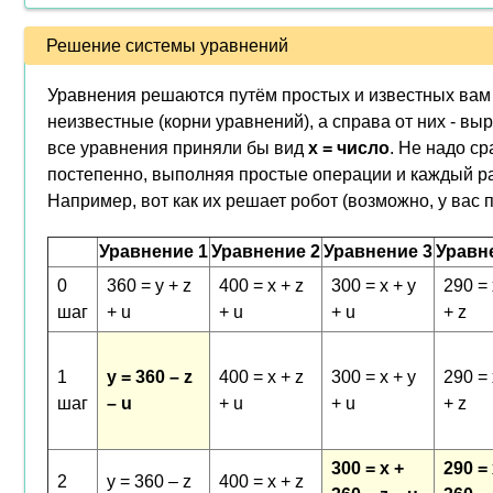
Решение системы уравнений
Уравнения решаются путём простых и известных вам 
неизвестные (корни уравнений), а справа от них - вы
все уравнения приняли бы вид
x = число
. Не надо ср
постепенно, выполняя простые операции и каждый ра
Например, вот как их решает робот (возможно, у вас 
Уравнение 1
Уравнение 2
Уравнение 3
Уравн
0
360 = y + z
400 = x + z
300 = x + y
290 = 
шаг
+ u
+ u
+ u
+ z
1
y = 360 – z
400 = x + z
300 = x + y
290 = 
шаг
– u
+ u
+ u
+ z
300 = x +
290 = 
2
y = 360 – z
400 = x + z