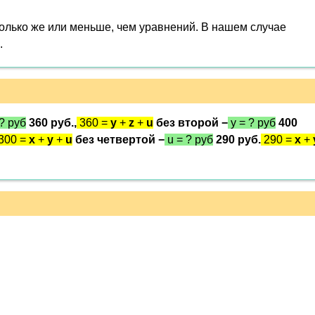
олько же или меньше, чем уравнений. В нашем случае
.
? руб
360 руб.,
360 =
y
+
z
+
u
без второй −
y = ? руб
400
300 =
x
+
y
+
u
без четвертой −
u = ? руб
290 руб.
290 =
x
+