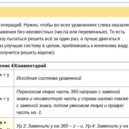
операций. Нужно, чтобы во всех уравнениях слева оказали
ражения без неизвестных (числа или переменные). То есть
азу пытаться решить всё за один раз, а лучше двигаться
з улучшая систему в целом, приближаясь к конечному виду.
получится решить короче):
ение 4
Комментарий
x + y
Исходная система уравнений
Переносим левую часть 360 направо с заменой
x + y
знака и неизвестную часть y справа налево также
с заменой знака, потом умножим левую и правую
часть на -1.
x +
Ур.3: Заменили y на 360 – z – u. Ур.4: Заменили y на