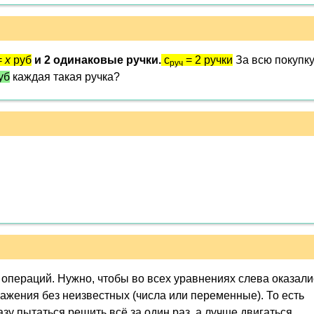
=
x
руб
и 2 одинаковые ручки.
c
= 2 ручки
За всю покупк
руч
уб
каждая такая ручка?
операций. Нужно, чтобы во всех уравнениях слева оказали
ражения без неизвестных (числа или переменные). То есть
азу пытаться решить всё за один раз, а лучше двигаться