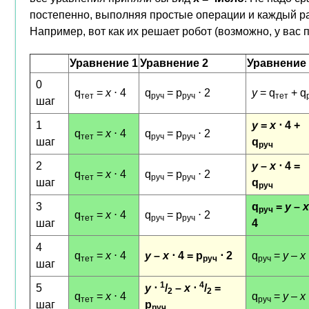
постепенно, выполняя простые операции и каждый ра
Например, вот как их решает робот (возможно, у вас 
Уравнение 1
Уравнение 2
Уравнение 
0
q
=
x
⋅ 4
q
= p
⋅ 2
y
= q
+ q
тет
руч
руч
тет
шаг
1
y
=
x
⋅ 4 +
q
=
x
⋅ 4
q
= p
⋅ 2
тет
руч
руч
шаг
q
руч
2
y
–
x
⋅ 4 =
q
=
x
⋅ 4
q
= p
⋅ 2
тет
руч
руч
шаг
q
руч
3
q
=
y
–
x
руч
q
=
x
⋅ 4
q
= p
⋅ 2
тет
руч
руч
шаг
4
4
q
=
x
⋅ 4
y
–
x
⋅ 4 = p
⋅ 2
q
=
y
–
x
тет
руч
руч
шаг
1
4
5
y
⋅
/
–
x
⋅
/
=
2
2
q
=
x
⋅ 4
q
=
y
–
x
тет
руч
шаг
p
руч