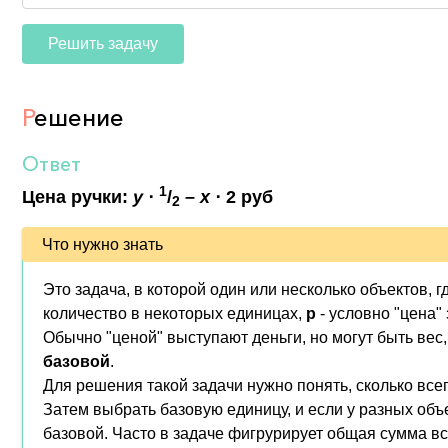
Решить задачу
Р
ешение
Ответ
1
Цена ручки:
y
⋅
/
–
x
⋅ 2 руб
2
Что нужно знать
Это задача, в которой один или несколько объектов,
количество в некоторых единицах,
p
- условно "цена" 
Обычно "ценой" выступают деньги, но могут быть вес,
базовой
.
Для решения такой задачи нужно понять, сколько всег
Затем выбрать базовую единицу, и если у разных об
базовой. Часто в задаче фигрурирует общая сумма в