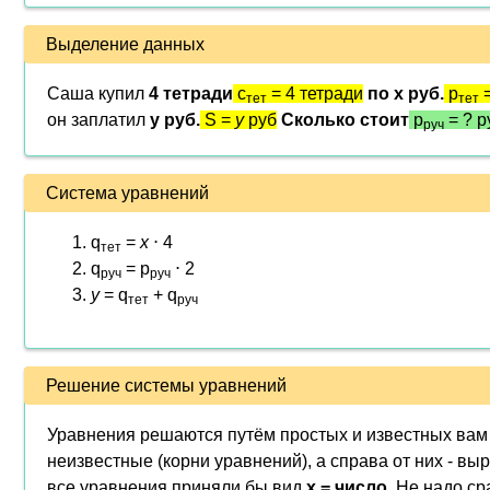
Выделение данных
Саша купил
4 тетради
c
= 4 тетради
по x руб.
p
тет
тет
он заплатил
y руб.
S =
y
руб
Сколько стоит
p
= ? р
руч
Система уравнений
q
=
x
⋅ 4
тет
q
= p
⋅ 2
руч
руч
y
= q
+ q
тет
руч
Решение системы уравнений
Уравнения решаются путём простых и известных вам 
неизвестные (корни уравнений), а справа от них - вы
все уравнения приняли бы вид
x = число
. Не надо ср