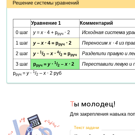
Решение системы уравнений
Уравнение 1
Комментарий
0 шаг
y
=
x
⋅ 4 + p
⋅ 2
Исходная система ура
руч
1 шаг
y
–
x
⋅ 4 = p
⋅ 2
Переносим
x
⋅ 4 из пра
руч
1
4
2 шаг
y
⋅
/
–
x
⋅
/
= p
Разделили правую и ле
2
2
руч
1
3 шаг
p
=
y
⋅
/
–
x
⋅ 2
Переставили левую и 
руч
2
1
p
=
y
⋅
/
–
x
⋅ 2 руб
руч
2
Т
ы молодец!
Для закрепления навыка по
Текст задачи