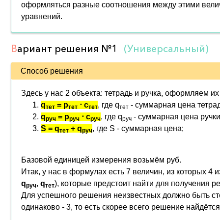
оформляться разные соотношения между этими велич
уравнений.
В
ариант решения
№1
(Универсальный)
Способ решения
Здесь у нас 2 объекта: тетрадь и ручка, оформляем их
q
= p
⋅ c
, где q
- суммарная цена тетрад
тет
тет
тет
тет
q
= p
⋅ c
, где q
- суммарная цена ручки
руч
руч
руч
руч
S = q
+ q
, где S - суммарная цена;
тет
руч
Базовой единицей измерения возьмём руб.
Итак, у нас в формулах есть 7 величин, из которых 4 
q
,
q
), которые предстоит найти для получения ре
руч
тет
Для успешного решения неизвестных должно быть ст
одинаково - 3, то есть скорее всего решение найдётся