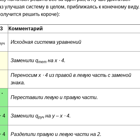
з улучшая систему в целом, приближаясь к конечному виду.
получится решить короче):
3
Комментарий
Исходная система уравнений
руч
Заменили q
на
x
⋅ 4.
тет
Переносим
x
⋅ 4 из правой в левую часть с заменой
знака.
⋅
Переставили левую и правую части.
⋅ 4
Заменили q
на
y
–
x
⋅ 4.
руч
⋅ 4
Разделили правую и левую части на 2.