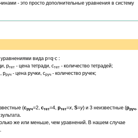
инами - это просто дополнительные уравнения в систему
 уравнениями вида p=q⋅c :
и, p
- цена тетради, c
- количество тетрадей;
тет
тет
, p
- цена ручки, c
- количество ручек;
руч
руч
известные (
c
=2,
c
=4,
p
=
x
,
S
=
y
) и 3 неизвестные (
p
,
руч
тет
тет
руч
зультата.
олько же или меньше, чем уравнений. В нашем случае
.