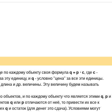
 где по каждому объекту своя формула
q = p ⋅ c
, где
c
-
за эту единицу, и
q
- условно "цена" за все эти единицы.
 длина и др. величины. Эту величину будем называть
о объектов, и по каждому объекту что является этими
q
,
p
и
ъектов
q
или
p
отличаются от неё, то привести их все к
сех
q
и остаток (для денег это сдача). Условиями могут