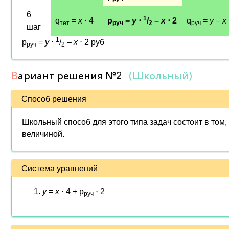
6
1
q
=
x
⋅ 4
p
=
y
⋅
/
–
x
⋅ 2
q
=
y
–
x
тет
руч
2
руч
шаг
1
p
=
y
⋅
/
–
x
⋅ 2 руб
руч
2
В
ариант решения
№2
(Школьный)
Способ решения
Школьный способ для этого типа задач состоит в том
величиной.
Система уравнений
y
=
x
⋅ 4 + p
⋅ 2
руч