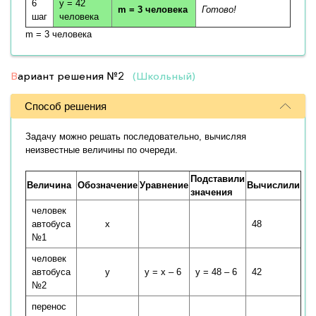
6
y = 42
m = 3 человека
Готово!
шаг
человека
m = 3 человека
В
ариант решения
№2
(Школьный)
Способ решения
Задачу можно решать последовательно, вычисляя
неизвестные величины по очереди.
Подставили
Величина
Обозначение
Уравнение
Вычислили
значения
человек
автобуса
x
48
№1
человек
автобуса
y
y = x – 6
y = 48 – 6
42
№2
перенос