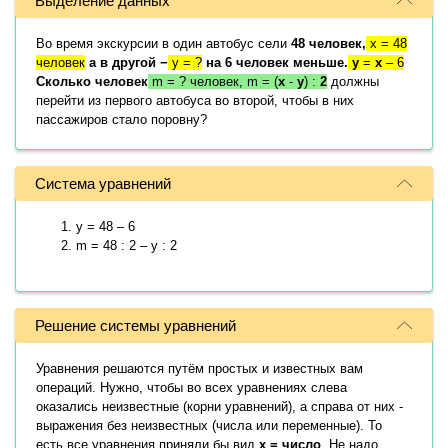
Выделение данных
Во время экскурсии в один автобус сели
48 человек,
x = 48
человек
а в другой −
y = ?
на 6 человек меньше.
y
=
x
– 6
Сколько человек
m = ? человек, m = (
x
-
y
) :
2
должны
перейти из первого автобуса во второй, чтобы в них
пассажиров стало поровну?
Система уравнений
y = 48 – 6
m = 48 : 2 – y : 2
Решение системы уравнений
Уравнения решаются путём простых и известных вам
операций. Нужно, чтобы во всех уравнениях слева
оказались неизвестные (корни уравнений), а справа от них -
выражения без неизвестных (числа или переменные). То
есть все уравнения приняли бы вид
x = число
. Не надо