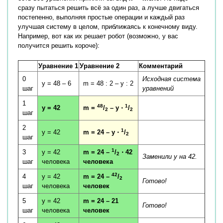
сразу пытаться решить всё за один раз, а лучше двигаться
постепенно, выполняя простые операции и каждый раз
улучшая систему в целом, приближаясь к конечному виду.
Например, вот как их решает робот (возможно, у вас
получится решить короче):
Уравнение 1
Уравнение 2
Комментарий
0
Исходная система
y = 48 – 6
m = 48 : 2 – y : 2
шаг
уравнений
1
48
1
y = 42
m =
/
– y ⋅
/
2
2
шаг
2
1
y = 42
m = 24 – y ⋅
/
2
шаг
1
3
y = 42
m = 24 –
/
⋅ 42
2
Заменили y на 42.
шаг
человека
человека
42
4
y = 42
m = 24 –
/
2
Готово!
шаг
человека
человек
5
y = 42
m = 24 – 21
Готово!
шаг
человека
человек