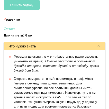
Решить задачу
Р
ешение
Ответ
Длина пути: 6 км
Что нужно знать
Формула движения:
s = v ⋅ t
(расстояние равно скорость
умножить на время).
Обычно расстояние обозначают
буквой
s
от space, скорость буквой
v
от velocity, время
буквой
t
от time.
Скорость измеряется в км/ч (километры в час), м/сек
(метры в секунду) или других величинах. Для
вычисления уравнений все величины должны иметь
согласуемые единицы измерения. Например, путь в км,
время в часах и скорость в км/ч. Если это не так по
условию, то нужно выбрать какую-нибудь одну единицу
для пути и одну для времени (назовём их базовыми