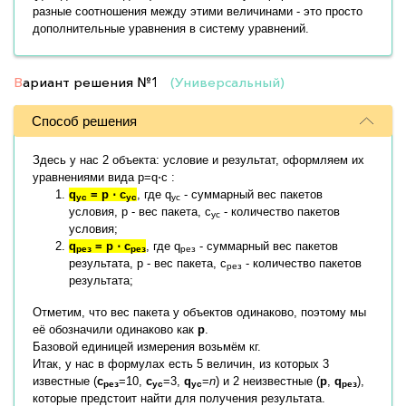
разные соотношения между этими величинами - это просто
дополнительные уравнения в систему уравнений.
В
ариант решения
№1
(Универсальный)
Способ решения
Здесь у нас 2 объекта: условие и результат, оформляем их
уравнениями вида p=q⋅c :
q
= p ⋅ c
, где q
- суммарный вес пакетов
ус
ус
ус
условия, p - вес пакета, c
- количество пакетов
ус
условия;
q
= p ⋅ c
, где q
- суммарный вес пакетов
рез
рез
рез
результата, p - вес пакета, c
- количество пакетов
рез
результата;
Отметим, что вес пакета у объектов одинаково, поэтому мы
её обозначили одинаково как
p
.
Базовой единицей измерения возьмём кг.
Итак, у нас в формулах есть 5 величин, из которых 3
известные (
c
=10,
c
=3,
q
=
n
) и 2 неизвестные (
p
,
q
),
рез
ус
ус
рез
которые предстоит найти для получения результата.