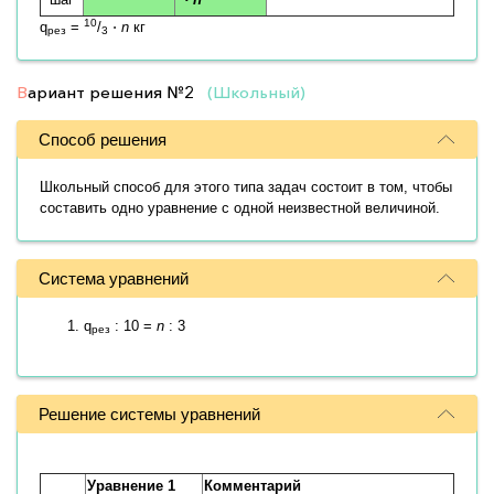
10
q
=
/
⋅
n
кг
рез
3
В
ариант решения
№2
(Школьный)
Способ решения
Школьный способ для этого типа задач состоит в том, чтобы
составить одно уравнение с одной неизвестной величиной.
Система уравнений
q
: 10 =
n
: 3
рез
Решение системы уравнений
Уравнение 1
Комментарий