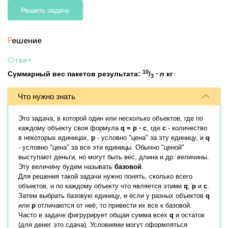
Решить задачу
Р
ешение
Ответ
10
Суммарный вес пакетов результата:
/
⋅
n
кг
3
Что нужно знать
Это задача, в которой один или несколько объектов, где по
каждому объекту своя формула
q = p ⋅ c
, где
c
- количество
в некоторых единицах,
p
- условно "цена" за эту единицу, и
q
- условно "цена" за все эти единицы. Обычно "ценой"
выступают деньги, но могут быть вес, длина и др. величины.
Эту величину будем называть
базовой
.
Для решения такой задачи нужно понять, сколько всего
объектов, и по каждому объекту что является этими
q
,
p
и
c
.
Затем выбрать базовую единицу, и если у разных объектов
q
или
p
отличаются от неё, то привести их все к базовой.
Часто в задаче фигрурирует общая сумма всех
q
и остаток
(для денег это сдача). Условиями могут оформляться