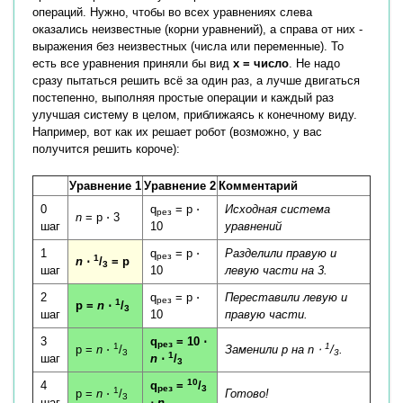
операций. Нужно, чтобы во всех уравнениях слева
оказались неизвестные (корни уравнений), а справа от них -
выражения без неизвестных (числа или переменные). То
есть все уравнения приняли бы вид
x = число
. Не надо
сразу пытаться решить всё за один раз, а лучше двигаться
постепенно, выполняя простые операции и каждый раз
улучшая систему в целом, приближаясь к конечному виду.
Например, вот как их решает робот (возможно, у вас
получится решить короче):
Уравнение 1
Уравнение 2
Комментарий
0
q
= p ⋅
Исходная система
рез
n
= p ⋅ 3
шаг
10
уравнений
1
q
= p ⋅
Разделили правую и
рез
1
n
⋅
/
= p
3
шаг
10
левую части на 3.
2
q
= p ⋅
Переставили левую и
рез
1
p =
n
⋅
/
3
шаг
10
правую части.
3
q
= 10 ⋅
рез
1
1
p =
n
⋅
/
Заменили p на
n
⋅
/
.
3
3
1
шаг
n
⋅
/
3
10
4
q
=
/
рез
3
1
p =
n
⋅
/
Готово!
3
шаг
⋅
n