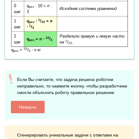
0
q
: 10 =
n
:
рез
Исходная система уравнений
шаг
3
1
1
q
⋅
/
=
n
рез
10
1
шаг
⋅
/
3
2
Разделили правую и левую части
10
q
=
n
⋅
/
рез
3
1
шаг
на
/
.
10
10
q
=
/
⋅
n
кг
рез
3
Если Вы считаете, что задача решена роботом
неправильно, то нажмите кнопку, чтобы разработчики
смогли объяснить роботу правильное решение
Неверно
Сгенерировать уникальные задачи с ответами на