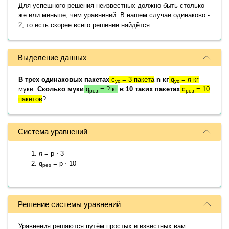
Для успешного решения неизвестных должно быть столько
же или меньше, чем уравнений. В нашем случае одинаково -
2, то есть скорее всего решение найдётся.
Выделение данных
В трех одинаковых пакетах
c
= 3 пакета
n кг
q
=
n
кг
ус
ус
муки.
Сколько муки
q
= ? кг
в 10 таких пакетах
c
= 10
рез
рез
пакетов
?
Система уравнений
n
= p ⋅ 3
q
= p ⋅ 10
рез
Решение системы уравнений
Уравнения решаются путём простых и известных вам