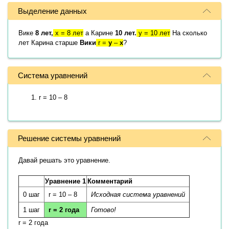
Выделение данных
Вике
8 лет,
x = 8 лет
а Карине
10 лет.
y = 10 лет
На сколько
лет Карина старше
Вики
r =
y
–
x
?
Система уравнений
r = 10 – 8
Решение системы уравнений
Давай решать это уравнение.
Уравнение 1
Комментарий
0 шаг
r = 10 – 8
Исходная система уравнений
1 шаг
r = 2 года
Готово!
r = 2 года