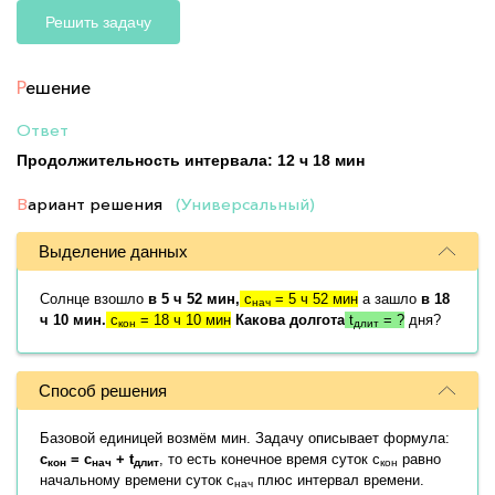
Решить задачу
Р
ешение
Ответ
Продолжительность интервала: 12 ч 18 мин
В
ариант решения
(Универсальный)
Выделение данных
Солнце взошло
в 5 ч 52 мин,
c
= 5 ч 52 мин
а зашло
в 18
нач
ч 10 мин.
c
= 18 ч 10 мин
Какова долгота
t
= ?
дня?
кон
длит
Способ решения
Базовой единицей возмём мин. Задачу описывает формула:
c
= c
+ t
, то есть конечное время суток c
равно
кон
нач
длит
кон
начальному времени суток c
плюс интервал времени.
нач