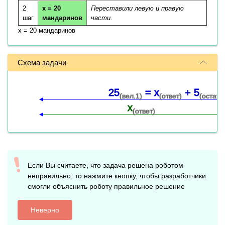
2
x = 20
Переставили левую и правую
шаг
мандаринов
части.
x = 20 мандаринов
Схема задачи
25
= x
+ 5
(вел.1)
(ответ)
(остато
x
(ответ)
Если Вы считаете, что задача решена роботом
неправильно, то нажмите кнопку, чтобы разработчики
смогли объяснить роботу правильное решение
Неверно