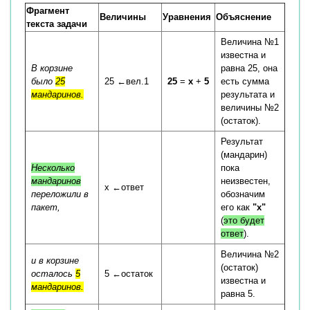
Фрагмент
Величины
Уравнения
Объяснение
текста задачи
Величина №1
известна и
В корзине
равна 25, она
было
25
25 ←вел.1
25
=
x
+
5
есть сумма
мандаринов.
результата и
величины №2
(остаток).
Результат
(мандарин)
Несколько
пока
мандаринов
неизвестен,
x ←ответ
переложили в
обозначим
пакет,
его как
"x"
(
это будет
ответ
).
Величина №2
и в корзине
(остаток)
осталось
5
5 ←остаток
известна и
мандаринов.
равна 5.