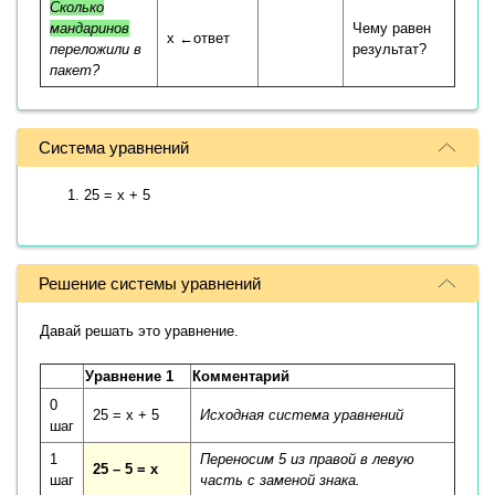
Сколько
мандаринов
Чему равен
x ←ответ
переложили в
результат?
пакет?
Система уравнений
25 = x + 5
Решение системы уравнений
Давай решать это уравнение.
Уравнение 1
Комментарий
0
25 = x + 5
Исходная система уравнений
шаг
1
Переносим 5 из правой в левую
25 – 5 = x
шаг
часть с заменой знака.