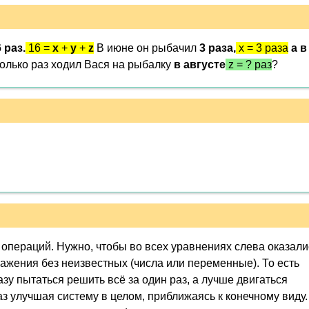
 раз.
16 =
x
+
y
+
z
В июне он рыбачил
3 раза,
x = 3 раза
а в
олько раз ходил Вася на рыбалку
в августе
z = ? раз
?
операций. Нужно, чтобы во всех уравнениях слева оказали
ражения без неизвестных (числа или переменные). То есть
азу пытаться решить всё за один раз, а лучше двигаться
з улучшая систему в целом, приближаясь к конечному виду.