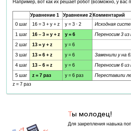
Например, вот как их решает робот (возможно, у вас 
Уравнение 1
Уравнение 2
Комментарий
0 шаг
16 = 3 + y + z
y = 3 ⋅ 2
Исходная систе
1 шаг
16 – 3 = y + z
y = 6
Переносим 3 из 
2 шаг
13 = y + z
y = 6
3 шаг
13 = 6 + z
y = 6
Заменили y на 6
4 шаг
13 – 6 = z
y = 6
Переносим 6 из 
5 шаг
z = 7 раз
y = 6 раз
Переставили ле
z = 7 раз
Т
ы молодец!
Для закрепления навыка по