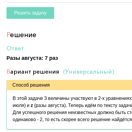
Решить задачу
Р
ешение
Ответ
Разы августа: 7 раз
В
ариант решения
(Универсальный)
Способ решения
В этой задаче 3 величины участвуют в 2-х уравнени
июля) и
z
(разы августа). Теперь идём по тексту зада
Для успешного решения неизвестных должно быть ст
одинаково - 2, то есть скорее всего решение найдётся