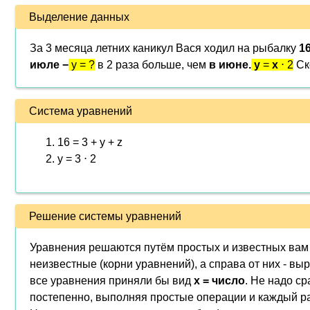
Выделение данных
За 3 месяца летних каникул Вася ходил на рыбалку
16
июле −
y = ?
в 2 раза больше, чем
в июне.
y
=
x
⋅ 2
Ск
Система уравнений
16 = 3 + y + z
y = 3 ⋅ 2
Решение системы уравнений
Уравнения решаются путём простых и известных вам 
неизвестные (корни уравнений), а справа от них - вы
все уравнения приняли бы вид
x = число
. Не надо ср
постепенно, выполняя простые операции и каждый ра