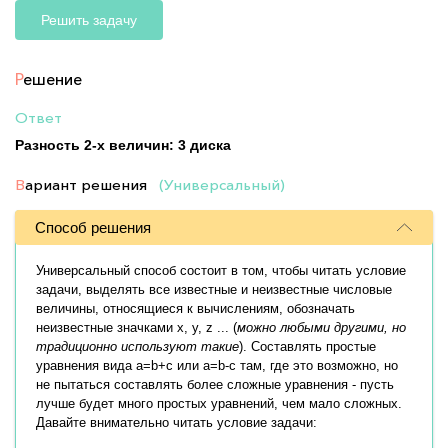
Решить задачу
Р
ешение
Ответ
Разность 2-х величин: 3 диска
В
ариант решения
(Универсальный)
Способ решения
Универсальный способ состоит в том, чтобы читать условие
задачи, выделять все известные и неизвестные числовые
величины, относящиеся к вычислениям, обозначать
неизвестные значками x, y, z ... (
можно любыми другими, но
традиционно используют такие
). Составлять простые
уравнения вида a=b+c или a=b-c там, где это возможно, но
не пытаться составлять более сложные уравнения - пусть
лучше будет много простых уравнений, чем мало сложных.
Давайте внимательно читать условие задачи: