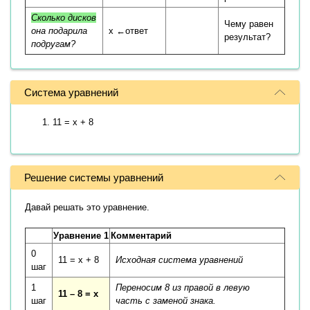
Сколько дисков
Чему равен
она подарила
x ←ответ
результат?
подругам?
Система уравнений
11 = x + 8
Решение системы уравнений
Давай решать это уравнение.
Уравнение 1
Комментарий
0
11 = x + 8
Исходная система уравнений
шаг
1
Переносим 8 из правой в левую
11 – 8 = x
шаг
часть с заменой знака.