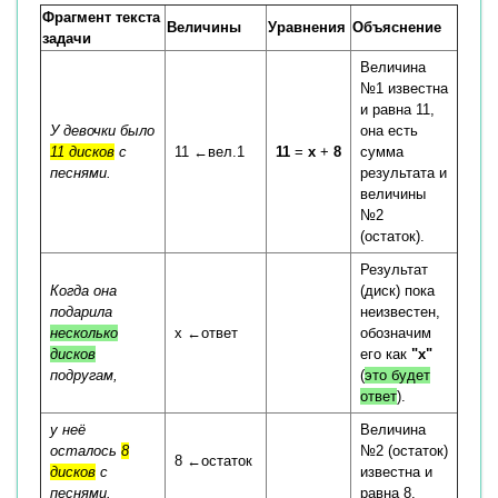
Фрагмент текста
Величины
Уравнения
Объяснение
задачи
Величина
№1 известна
и равна 11,
У девочки было
она есть
11 дисков
с
11 ←вел.1
11
=
x
+
8
сумма
песнями.
результата и
величины
№2
(остаток).
Результат
Когда она
(диск) пока
подарила
неизвестен,
несколько
x ←ответ
обозначим
дисков
его как
"x"
подругам,
(
это будет
ответ
).
у неё
Величина
осталось
8
№2 (остаток)
8 ←остаток
дисков
с
известна и
песнями.
равна 8.