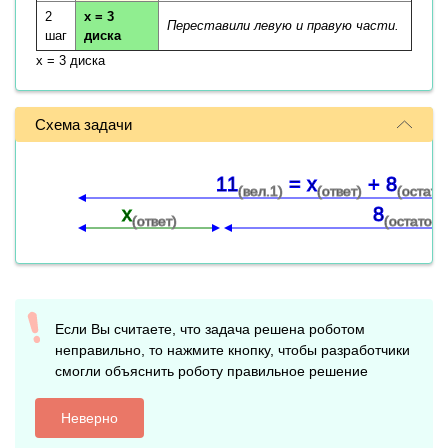
2
x = 3
Переставили левую и правую части.
шаг
диска
x = 3 диска
Схема задачи
11
= x
+ 8
(вел.1)
(ответ)
(остато
x
8
(ответ)
(остаток)
Если Вы считаете, что задача решена роботом
неправильно, то нажмите кнопку, чтобы разработчики
смогли объяснить роботу правильное решение
Неверно