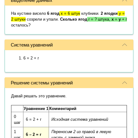
Выделение данных
На кустике висело
6 ягод
x = 6 штук
клубники.
2 ягодки
y =
2 штуки
созрели и упали.
Сколько ягод
r = ? штука,
x
=
y
+ r
осталось?
Система уравнений
6 = 2 + r
Решение системы уравнений
Давай решать это уравнение.
Уравнение 1
Комментарий
0
6 = 2 + r
Исходная система уравнений
шаг
1
Переносим 2 из правой в левую
6 – 2 = r
шаг
часть с заменой знака.