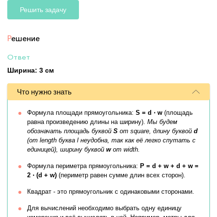
Решить задачу
Р
ешение
Ответ
Ширина: 3 см
Что нужно знать
Формула площади прямоугольника:
S = d ⋅ w
(площадь
равна произведению длины на ширину).
Мы будем
обозначать площадь буквой
S
от square, длину буквой
d
(от length буква l неудобна, так как её легко спутать с
единицей), ширину буквой
w
от width.
Формула периметра прямоугольника:
P = d + w + d + w =
2 ⋅ (d + w)
(периметр равен сумме длин всех сторон).
Квадрат - это прямоугольник с одинаковыми сторонами.
Для вычислений необходимо выбрать одну единицу