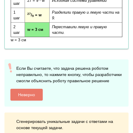
27 = 9 ⋅ w
Исходная система уравнений
шаг
1
Разделили правую и левую части на
27
/
= w
9
шаг
9.
2
Переставили левую и правую
w = 3 см
шаг
части.
w = 3 см
Если Вы считаете, что задача решена роботом
неправильно, то нажмите кнопку, чтобы разработчики
смогли объяснить роботу правильное решение
Неверно
Сгенерировать уникальные задачи с ответами на
основе текущей задачи.