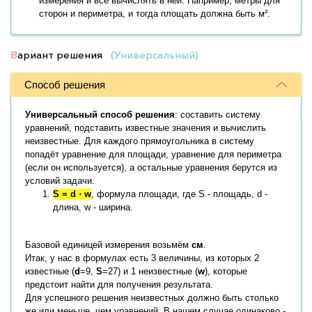
измерения и всё вычислять в ней. Например, метры для
сторон и периметра, и тогда площать должна быть м².
В
ариант решения
(Универсальный)
Способ решения
Универсальный способ решения
: составить систему
уравнений, подставить известные значения и вычислить
неизвестные. Для каждого прямоугольника в систему
попадёт уравнение для площади, уравнение для периметра
(если он используется), а остальные уравнения берутся из
условий задачи.
S = d ⋅ w
, формула площади, где S - площадь, d -
длина, w - ширина.
Базовой единицей измерения возьмём
см
.
Итак, у нас в формулах есть 3 величины, из которых 2
известные (
d
=9,
S
=27) и 1 неизвестные (
w
), которые
предстоит найти для получения результата.
Для успешного решения неизвестных должно быть столько
же или меньше, чем уравнений. В нашем случае одинаково -