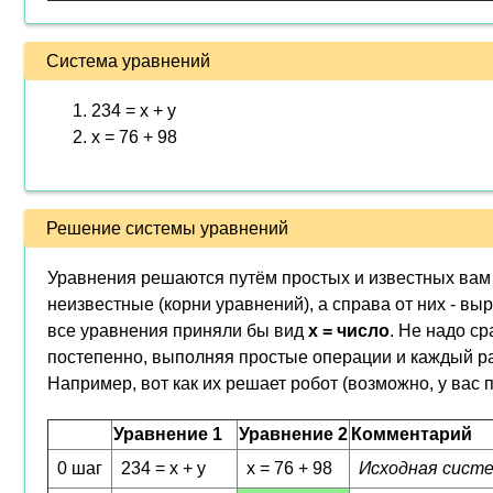
Система уравнений
234 = x + y
x = 76 + 98
Решение системы уравнений
Уравнения решаются путём простых и известных вам 
неизвестные (корни уравнений), а справа от них - вы
все уравнения приняли бы вид
x = число
. Не надо ср
постепенно, выполняя простые операции и каждый ра
Например, вот как их решает робот (возможно, у вас 
Уравнение 1
Уравнение 2
Комментарий
0 шаг
234 = x + y
x = 76 + 98
Исходная систе