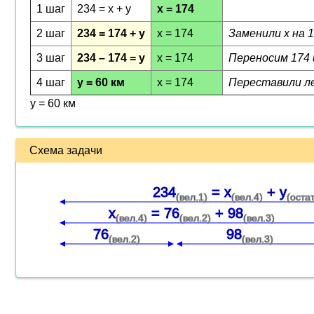
1 шаг
234 = x + y
x = 174
2 шаг
234 = 174 + y
x = 174
Заменили x на 1
3 шаг
234 – 174 = y
x = 174
Переносим 174 и
4 шаг
y = 60 км
x = 174
Переставили ле
y = 60 км
Схема задачи
234
= x
+ y
(вел.1)
(вел.4)
(оста
x
= 76
+ 98
(вел.4)
(вел.2)
(вел.3)
76
98
(вел.2)
(вел.3)