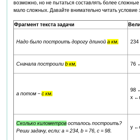
возможно, но не пытаться составлять более сложные 
мало сложных. Давайте внимательно читать условие 
Фрагмент текста задачи
Вел
Надо было построить дорогу длиной
a км.
234
Сначала построили
b км,
76 
98 
а потом −
c км.
x ←
Сколько километров
осталось построить?
y ←
Реши задачу, если: a = 234, b = 76, c = 98.