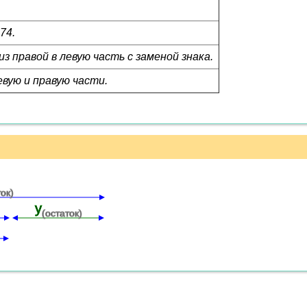
74.
з правой в левую часть с заменой знака.
вую и правую части.
ток)
y
(остаток)