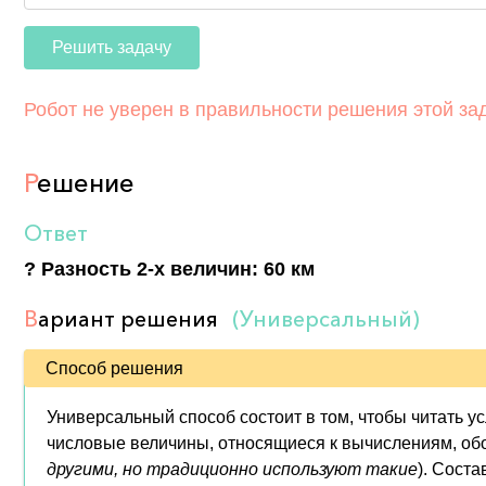
Решить задачу
Робот не уверен в правильности решения этой за
Р
ешение
Ответ
? Разность 2-х величин: 60 км
В
ариант решения
(Универсальный)
Способ решения
Универсальный способ состоит в том, чтобы читать у
числовые величины, относящиеся к вычислениям, обозна
другими, но традиционно используют такие
). Соста