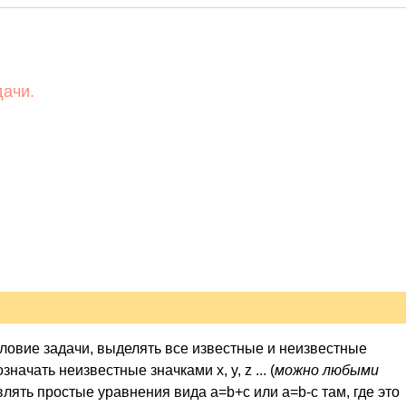
дачи.
словие задачи, выделять все известные и неизвестные
чать неизвестные значками x, y, z ... (
можно любыми
влять простые уравнения вида a=b+c или a=b-c там, где это