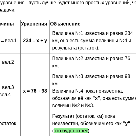
уравнения - пусть лучше будет много простых уравнений, ч
задачи:
ичины
Уравнения
Объяснение
Величина №1 известна и равна 234
 ←вел.1
234
=
x
+
y
км, она есть сумма величины №4 и
результата (остаток).
Величина №2 известна и равна 76
←вел.2
км.
Величина №3 известна и равна 98
км.
←вел.3
x
=
76
+
98
Величина №4 пока неизвестна,
вел.4
обозначим её как
"x"
, она есть сумм
величин №2 и №3.
Результат (остаток, км) пока
остаток
неизвестен, обозначим его как
"y"
(
это будет ответ
).