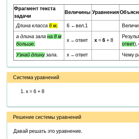
Фрагмент текста
Величины
Уравнения
Объясн
задачи
Длина класса
6 м,
6 ←вел.1
Величи
а длина зала
на 8 м
Результ
x ←ответ
x
=
6
+ 8
больше.
ответ
)
Узнай длину
зала.
x ←ответ
Чему р
Система уравнений
x = 6 + 8
Решение системы уравнений
Давай решать это уравнение.