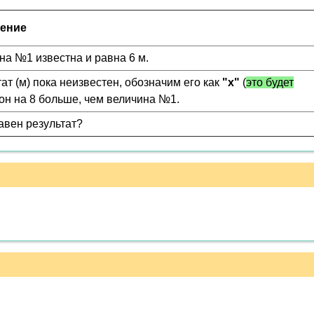
ение
на №1 известна и равна 6 м.
ат (м) пока неизвестен, обозначим его как
"x"
(
это будет
, он на 8 больше, чем величина №1.
авен результат?