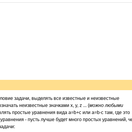
словие задачи, выделять все известные и неизвестные
чать неизвестные значками x, y, z ... (
можно любыми
влять простые уравнения вида a=b+c или a=b-c там, где это
уравнения - пусть лучше будет много простых уравнений, ч
задачи: