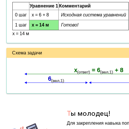
Уравнение 1
Комментарий
0 шаг
x = 6 + 8
Исходная система уравнений
1 шаг
x = 14 м
Готово!
x = 14 м
Схема задачи
x
= 6
+ 8
(ответ)
(вел.1)
6
(вел.1)
Т
ы молодец!
Для закрепления навыка по