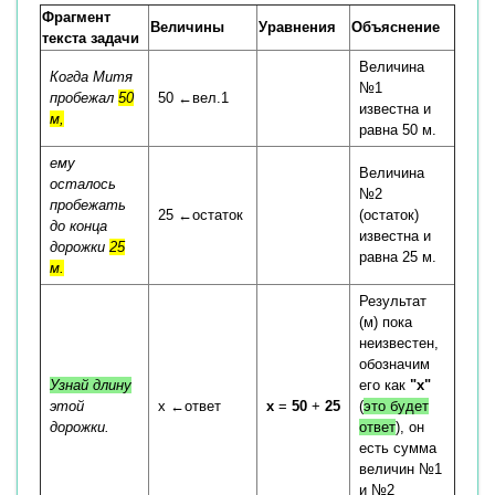
Фрагмент
Величины
Уравнения
Объяснение
текста задачи
Величина
Когда Митя
№1
пробежал
50
50 ←вел.1
известна и
м,
равна 50 м.
ему
Величина
осталось
№2
пробежать
25 ←остаток
(остаток)
до конца
известна и
дорожки
25
равна 25 м.
м.
Результат
(м) пока
неизвестен,
обозначим
Узнай длину
его как
"x"
этой
x ←ответ
x
=
50
+
25
(
это будет
дорожки.
ответ
), он
есть сумма
величин №1
и №2