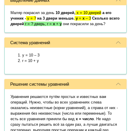
Выделение данных
Маляр покрасил за день
10 дверей,
x = 10 дверей
а его
ученик -
y = ?
на 3 двери меньше.
y
=
x
– 3
Сколько всего
дверей
r = ? дверь, r =
x
+
y
они покрасили за день?
Система уравнений
y = 10 – 3
r = 10 + y
Решение системы уравнений
Уравнения решаются путём простых и известных вам
операций. Нужно, чтобы во всех уравнениях слева
оказались неизвестные (корни уравнений), а справа от них -
выражения без неизвестных (числа или переменные). То
есть все уравнения приняли бы вид
x = число
. Не надо
сразу пытаться решить всё за один раз, а лучше двигаться
постепенно, выполняя простые операции и каждый раз