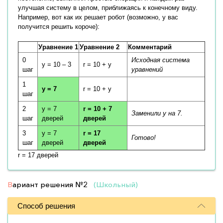
улучшая систему в целом, приближаясь к конечному виду.
Например, вот как их решает робот (возможно, у вас
получится решить короче):
Уравнение 1
Уравнение 2
Комментарий
0
Исходная система
y = 10 – 3
r = 10 + y
шаг
уравнений
1
y = 7
r = 10 + y
шаг
2
y = 7
r = 10 + 7
Заменили y на 7.
шаг
дверей
дверей
3
y = 7
r = 17
Готово!
шаг
дверей
дверей
r = 17 дверей
В
ариант решения
№2
(Школьный)
Способ решения