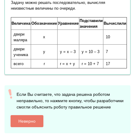
Задачу можно решать последовательно, вычисляя
неизвестные величины по очереди.
Подставили
Величина
Обозначение
Уравнение
Вычислили
значения
двери
x
10
маляра
двери
y
y = x – 3
y = 10 – 3
7
ученика
всего
r
r = x + y
r = 10 + 7
17
Если Вы считаете, что задача решена роботом
неправильно, то нажмите кнопку, чтобы разработчики
смогли объяснить роботу правильное решение
Неверно